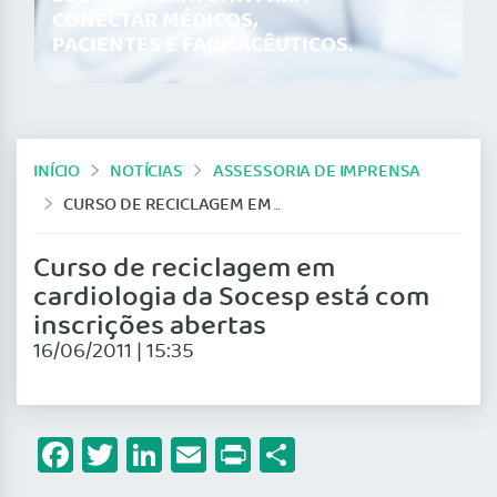
CONECTAR MÉDICOS,
PACIENTES E FARMACÊUTICOS.
INÍCIO
NOTÍCIAS
ASSESSORIA DE IMPRENSA
CURSO DE RECICLAGEM EM CARDIOLOGIA DA SOCESP ESTÁ COM INSCRIÇÕES ABERTAS
Curso de reciclagem em
cardiologia da Socesp está com
inscrições abertas
16/06/2011 | 15:35
Facebook
Twitter
LinkedIn
Email
Print
Share