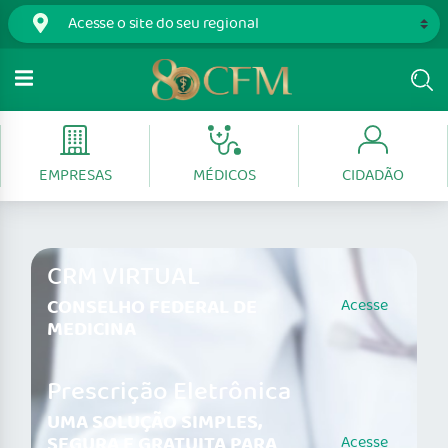
EMPRESAS
MÉDICOS
CIDADÃO
CRM VIRTUAL
CONSELHO FEDERAL DE
Acesse
MEDICINA
Prescrição Eletrônica
UMA SOLUÇÃO SIMPLES,
SEGURA E GRATUITA PARA
Acesse