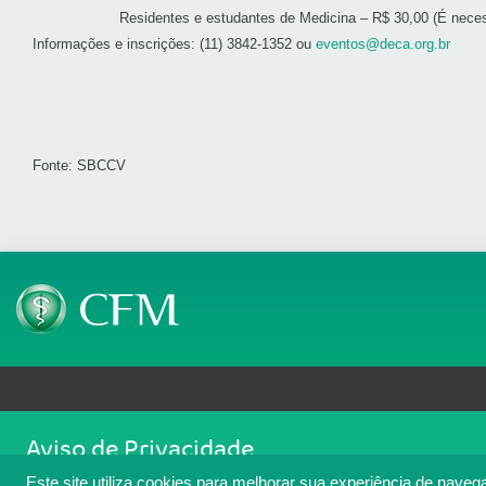
Residentes e estudantes de Medicina – R$ 30,00 (É necessário 
Informações e inscrições: (11) 3842-1352 ou
eventos@deca.org.br
Fonte: SBCCV
Telefone: (61) 3445 5900
Email: cfm@portalmedico.o
Aviso de Privacidade
SGAS 616, Conjunto D, Lote 115, L2 Sul, Brasília/DF - CEP: 70200-760 - CNPJ
Nós usamos cookies para melhorar sua experiência de navegaçã
Copyright 2026 CFM. Todos os direitos reservados.
Este site utiliza cookies para melhorar sua experiência de naveg