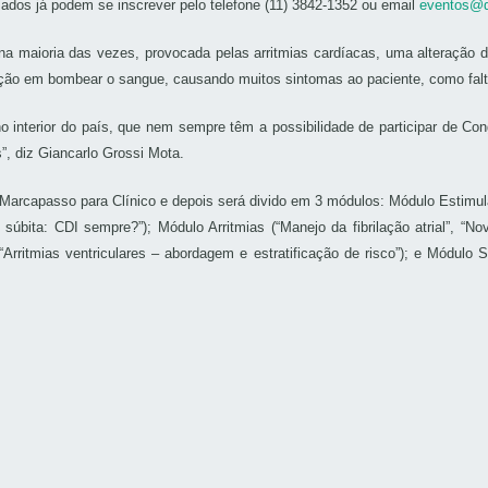
sados já podem se inscrever pelo telefone (11) 3842-1352 ou email
eventos@d
na maioria das vezes, provocada pelas arritmias cardíacas, uma alteração d
coração em bombear o sangue, causando muitos sintomas ao paciente, como falt
 interior do país, que nem sempre têm a possibilidade de participar de Co
, diz Giancarlo Grossi Mota.
Marcapasso para Clínico e depois será divido em 3 módulos: Módulo Estimula
súbita: CDI sempre?”); Módulo Arritmias (“Manejo da fibrilação atrial”, “Nov
 “Arritmias ventriculares – abordagem e estratificação de risco”); e Módulo 