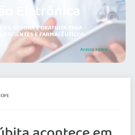
ão Eletrônica
LES, SEGURA E GRATUITA PARA
, PACIENTES E FARMACÊUTICOS.
Acesse
agora
CIFE
súbita acontece em