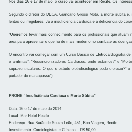
Nos dias 16 e 17 de maio, o curso vai acontecer em Recife. Os interes
Segundo o diretor do DECA, Giancarlo Grossi Mota, a morte súbita é, 
lentas ou irregulares. Já a insuficiência cardíaca é a deficiência do 
“Queremos levar mais conhecimento para os profissionais que atuam no
área para apresentar o que há de mais moderno no combate às doenças”
O encontro vai começar com um Curso Básico de Eletrocardiografia de 
e arritmias”, “Ressincronizadores Cardíacos: onde estamos?” e “Morte 
supraventriculares: O que o estudo eletrofisiológico pode oferecer?” e
portador de marcapasso”).
PRONE “Insuficiência Cardíaca e Morte Súbita”
Data: 16 e 17 de maio de 2014
Local: Mar Hotel Recife
Endereço: Rua Barão de Souza Leão, 451, Boa Viagem, Recife
Investimento: Cardiologistas e Clínicos – R$ 50,00