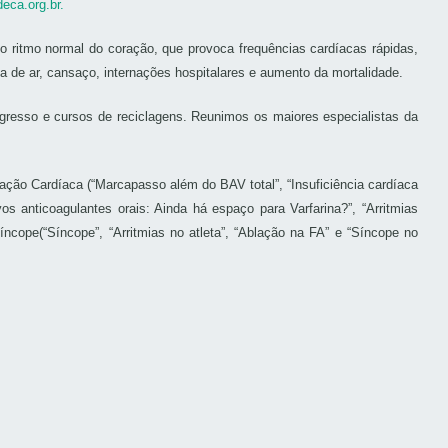
eca.org.br.
o ritmo normal do coração, que provoca frequências cardíacas rápidas,
a de ar, cansaço, internações hospitalares e aumento da mortalidade.
ngresso e cursos de reciclagens. Reunimos os maiores especialistas da
ção Cardíaca (“Marcapasso além do BAV total”, “Insuficiência cardíaca
os anticoagulantes orais: Ainda há espaço para Varfarina?”, “Arritmias
Síncope(“Síncope”, “Arritmias no atleta”, “Ablação na FA” e “Síncope no