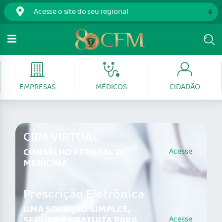
EMPRESAS
MÉDICOS
CIDADÃO
CRM VIRTUAL
CONSELHO FEDERAL DE
Acesse
MEDICINA
Prescrição Eletrônica
UMA SOLUÇÃO SIMPLES,
SEGURA E GRATUITA PARA
Acesse