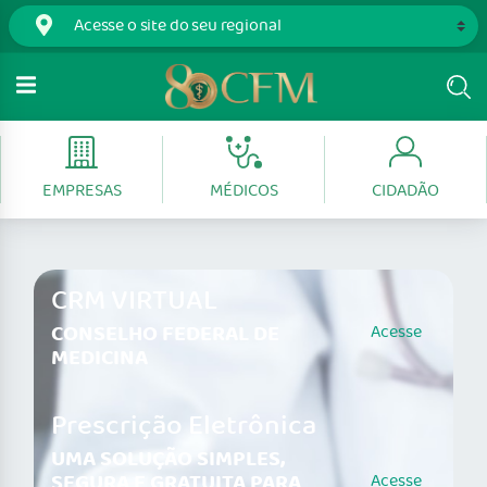
EMPRESAS
MÉDICOS
CIDADÃO
CRM VIRTUAL
CONSELHO FEDERAL DE
Acesse
MEDICINA
Prescrição Eletrônica
UMA SOLUÇÃO SIMPLES,
SEGURA E GRATUITA PARA
Acesse