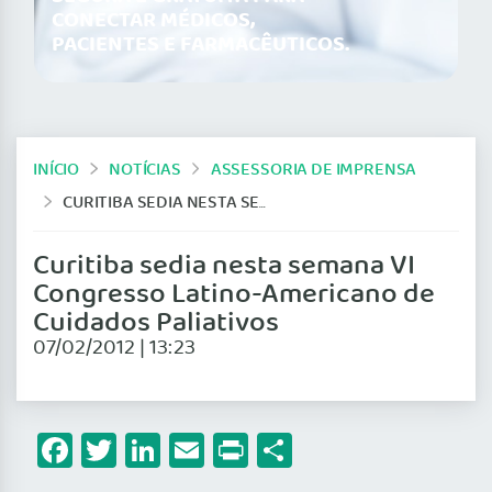
CONECTAR MÉDICOS,
PACIENTES E FARMACÊUTICOS.
INÍCIO
NOTÍCIAS
ASSESSORIA DE IMPRENSA
CURITIBA SEDIA NESTA SEMANA VI CONGRESSO LATINO-AMERICANO DE CUIDADOS PALIATIVOS
Curitiba sedia nesta semana VI
Congresso Latino-Americano de
Cuidados Paliativos
07/02/2012 | 13:23
Facebook
Twitter
LinkedIn
Email
Print
Share