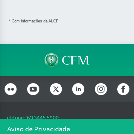
* Com informações da ALCP
Telefone: (61) 3445 5900
Email: cfm@portalmedico.org.br
Aviso de Privacidade
SGAS 616, Conjunto D, Lote 115, L2 Sul, Brasília/DF - CEP: 70200-760 -