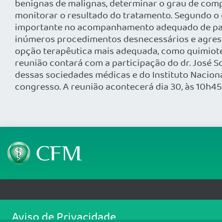
benignas de malignas, determinar o grau de comp
monitorar o resultado do tratamento. Segundo o 
importante no acompanhamento adequado de pacie
inúmeros procedimentos desnecessários e agressi
opção terapêutica mais adequada, como quimiotera
reunião contará com a participação do dr. José S
dessas sociedades médicas e do Instituto Nacion
congresso. A reunião acontecerá dia 30, às 10h4
Telefone: (61) 3445 5900
Email: cfm@portalmedico.o
Aviso de Privacidade
SGAS 616, Conjunto D, Lote 115, L2 Sul, Brasília/DF - CEP: 70200-760 - CNPJ