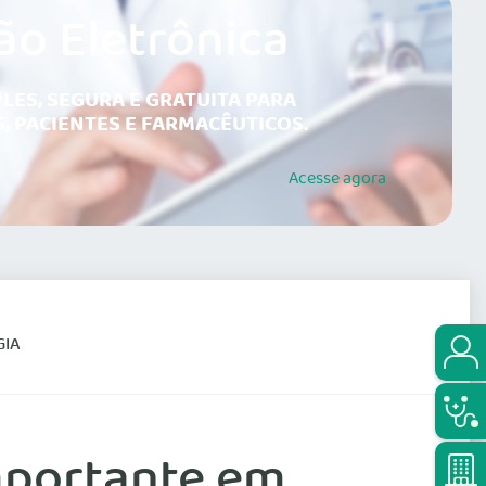
ão Eletrônica
LES, SEGURA E GRATUITA PARA
, PACIENTES E FARMACÊUTICOS.
Acesse
agora
GIA
mportante em