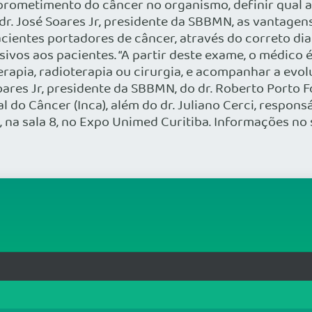
rometimento do câncer no organismo, definir qual a 
dr. José Soares Jr, presidente da SBBMN, as vantagen
ntes portadores de câncer, através do correto diag
vos aos pacientes. “A partir deste exame, o médico é
pia, radioterapia ou cirurgia, e acompanhar a evolu
oares Jr, presidente da SBBMN, do dr. Roberto Porto 
al do Câncer (Inca), além do dr. Juliano Cerci, resp
5, na sala 8, no Expo Unimed Curitiba. Informações 
rg.br
MAPA DO SITE
T
: 33.583.550/0001-30