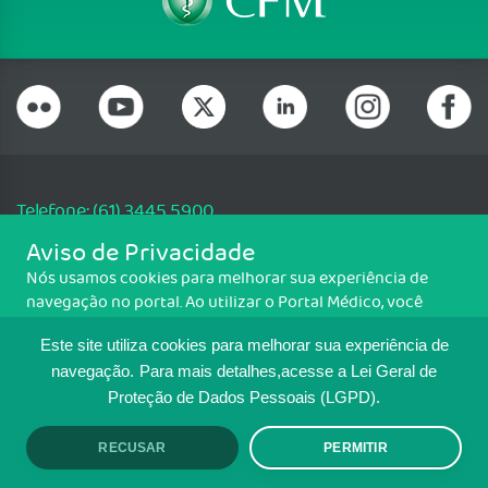
Telefone: (61) 3445 5900
Email: cfm@portalmedico.org.br
Aviso de Privacidade
SGAS 616, Conjunto D, Lote 115, L2 Sul, Brasília/DF - CEP: 70200-760 -
Nós usamos cookies para melhorar sua experiência de
CNPJ: 33.583.550/0001-30
navegação no portal. Ao utilizar o Portal Médico, você
Copyright CFM. Todos os direitos reservados.
concorda com a política de monitoramento de cookies.
Este site utiliza cookies para melhorar sua experiência de
Para ter mais informações sobre como isso é feito, acesse
MAPA DO SITE
Política de cookies
. Se você concorda, clique em ACEITO.
navegação.
Para mais detalhes,acesse a Lei Geral de
Proteção de Dados Pessoais (LGPD).
TRANSPARÊNCIA E PRESTAÇÃO DE
CONTAS
RECUSAR
PERMITIR
ACEITO