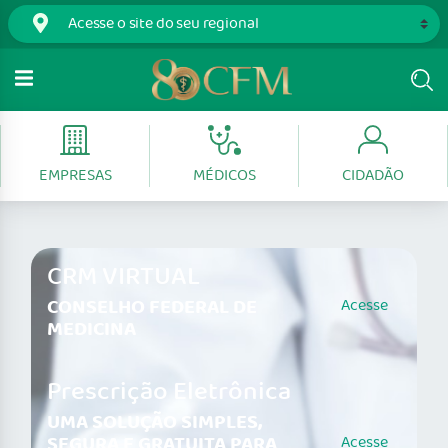
EMPRESAS
MÉDICOS
CIDADÃO
CRM VIRTUAL
CONSELHO FEDERAL DE
Acesse
MEDICINA
Prescrição Eletrônica
UMA SOLUÇÃO SIMPLES,
SEGURA E GRATUITA PARA
Acesse