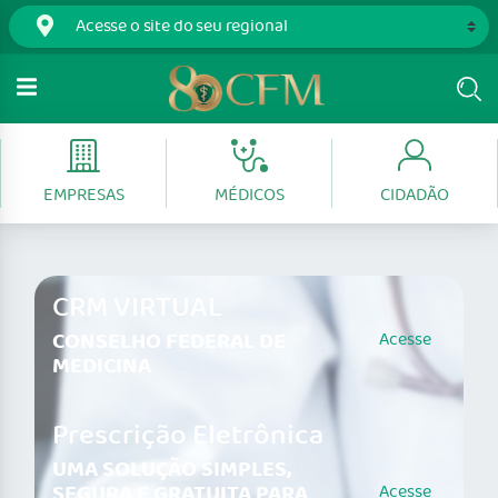
EMPRESAS
MÉDICOS
CIDADÃO
CRM VIRTUAL
CONSELHO FEDERAL DE
Acesse
MEDICINA
Prescrição Eletrônica
UMA SOLUÇÃO SIMPLES,
SEGURA E GRATUITA PARA
Acesse