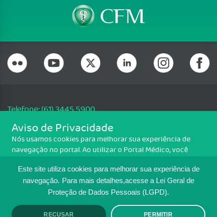
Telefone: (61) 3445 5900
Email: cfm@portalmedico.org.br
Aviso de Privacidade
SGAS 616, Conjunto D, Lote 115, L2 Sul, Brasília/DF - CEP: 70200-760 -
Nós usamos cookies para melhorar sua experiência de
CNPJ: 33.583.550/0001-30
navegação no portal. Ao utilizar o Portal Médico, você
Copyright CFM. Todos os direitos reservados.
concorda com a política de monitoramento de cookies.
Este site utiliza cookies para melhorar sua experiência de
Para ter mais informações sobre como isso é feito, acesse
MAPA DO SITE
Política de cookies
. Se você concorda, clique em ACEITO.
navegação.
Para mais detalhes,acesse a Lei Geral de
Proteção de Dados Pessoais (LGPD).
TRANSPARÊNCIA E PRESTAÇÃO DE
RECUSAR
PERMITIR