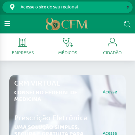
EMPRESAS
MÉDICOS
CIDADÃO
CRM VIRTUAL
CONSELHO FEDERAL DE
Acesse
MEDICINA
Prescrição Eletrônica
UMA SOLUÇÃO SIMPLES,
SEGURA E GRATUITA PARA
Acesse