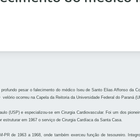
fundo pesar o falecimento do médico Iseu de Santo Elias Affonso da Costa,
velório ocorreu na Capela da Reitoria da Universidade Federal do Paraná (UF
ulo (USP) e especializou-se em Cirurgia Cardiovascular. Foi um dos pionei
or estruturar em 1967 o serviço de Cirurgia Cardíaca da Santa Casa.
RM-PR de 1963 a 1968, onde também exerceu função de tesoureiro. Integr