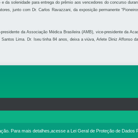
no e da solenidade para entrega do prêmio aos vencedores do concurso duran
res, junto com Dr. Carlos Ravazzani, da exposição permanente “Pioneiros
presidente da Associação Médica Brasileira (AMB), vice-presidente da Aca
Santos Lima. Dr. Iseu tinha 84 anos, deixa a viúva, Arlete Diniz Affonso da
rg.br
MAPA DO SITE
T
: 33.583.550/0001-30
o no portal. Ao utilizar o Portal Médico, você concorda com a p
ação.
Para mais detalhes,acesse a Lei Geral de Proteção de Dados 
Política de cookies
cesse
. Se você concorda, clique em ACEITO.