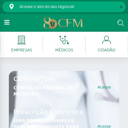
EMPRESAS
MÉDICOS
CIDADÃO
CRM VIRTUAL
CONSELHO FEDERAL DE
Acesse
MEDICINA
Prescrição Eletrônica
UMA SOLUÇÃO SIMPLES,
SEGURA E GRATUITA PARA
Acesse