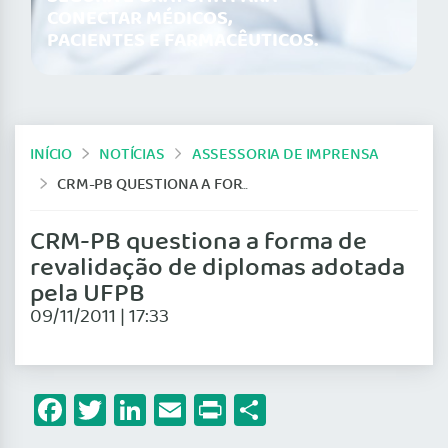
CONECTAR MÉDICOS,
PACIENTES E FARMACÊUTICOS.
INÍCIO
NOTÍCIAS
ASSESSORIA DE IMPRENSA
CRM-PB QUESTIONA A FORMA DE REVALIDAÇÃO DE DIPLOMAS ADOTADA PELA UFPB
CRM-PB questiona a forma de
revalidação de diplomas adotada
pela UFPB
09/11/2011 | 17:33
Facebook
Twitter
LinkedIn
Email
Print
Share