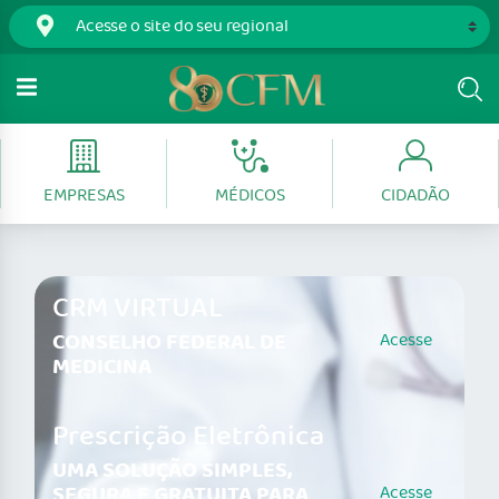
EMPRESAS
MÉDICOS
CIDADÃO
CRM VIRTUAL
CONSELHO FEDERAL DE
Acesse
MEDICINA
Prescrição Eletrônica
UMA SOLUÇÃO SIMPLES,
SEGURA E GRATUITA PARA
Acesse