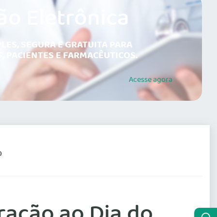
ão Eletrônica
LES, SEGURA E GRATUITA PARA
, PACIENTES E FARMACÊUTICOS.
Acesse
agora
O
ação ao Dia do