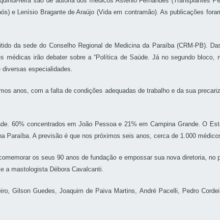
quinta-feira são de autoria dos médicos Astênio Fernandes (Transplantes P
ós) e Lenísio Bragante de Araújo (Vida em contramão). As publicações foram
itido da sede do Conselho Regional de Medicina da Paraíba (CRM-PB). Das 
s médicas irão debater sobre a “Política de Saúde. Já no segundo bloco, 
 diversas especialidades.
mos anos, com a falta de condições adequadas de trabalho e da sua precari
idade. 60% concentrados em João Pessoa e 21% em Campina Grande. O Estad
 Paraíba. A previsão é que nos próximos seis anos, cerca de 1.000 médico
comemorar os seus 90 anos de fundação e empossar sua nova diretoria, no
e a mastologista Débora Cavalcanti.
ro, Gilson Guedes, Joaquim de Paiva Martins, André Pacelli, Pedro Cordei