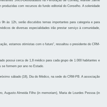
enetrantes Sílico-Desidratados na Perfuração de Córnea), Manoel Jaime
 produzidas com recursos do fundo editorial do Conselho. A solenidade
9h às 12h, serão discutidos temas importantes para categoria e para
médicos de diversas especialidades irão prestar serviço à comunidade,
zação, estamos otimistas com o futuro”, ressaltou o presidente do CRM-
o possui cerca de 1,8 médico para cada grupo de 1.000 habitantes e
s se formem por ano no Estado.
 próximo sábado (18), Dia do Médico, na sede do CRM-PB. A associação
ro, Augusto Almeida Filho (in memoriam), Maria de Lourdes Pessoa (in