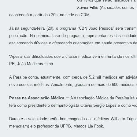
Os livros que serão lançados na 
Xavier Filho (As cidades somos n
acontecerá a partir das 20h, na sede do CRM.
Já na segunda-feira (20), o programa “CBN João Pessoa” será transm
população. Na primeira fase do programa, representantes das entidade
esclarecendo dúvidas e oferecendo orientações em saúde preventiva de
“Apesar das dificuldades que a classe médica vem enfrentando nos últi
PB, João Medeiros Filho.
A Paraíba conta, atualmente, com cerca de 5,2 mil médicos em ativ
nove escolas médicas. Anualmente, graduam-se mais de 600 médicos na
–
Posse na Associação Médica
A Associação Médica da Paraíba irá 
terá como presidente o dermantologista Otávio Sérgio Lopes e como vic
Durante a solenidade serão homenageados os médicos Wilberto Triguei
memoriam) e o professor da UFPB, Marcos Lia Fook.