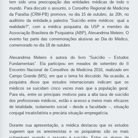
tem sido uma preocupação das entidades médicas de todo o
mundo. Para discutir o assunto, o Conselho Regional de Medicina
da Paraíba (CRM-PB) promove, no dia 15 de outubro, às 20h, no
auditório da entidade,a palestra “Suicídio entre médicos: qual a
realidade?”, com a médica psiquiatra da USP e membro da
Associação Brasileira de Psiquiatria (ABP), Alexandrina Meleiro. O
evento faz parte das comemorações alusivas ao Dia do Médico,
comemorado no dia 18 de outubro.
Alexandrina Meleiro é autora do livro “Suicídio – Estudos
Fundamentais”. Ela participou em meados de setembro do II
Encontro Nacional de Conselhos de Medicina 2016, realizado em
Campo Grande (MS), em que o tema foi discutido. Na ocasião, a
psiquiatra disse que estudos internacionais indicam que os
médicos se suicidam cinco vezes mais que a população geral.
Para ela, entre os principais motivos para a alta taxa de suicídio
dos profissionais médicos, estão o acesso a meios mais eficazes
de letalidade, isolamento social – desde a faculdade –, situação
conjugal insatisfatória e precária situação empregatícia.
Durante sua apresentação, a médica destacou que os estudos
sugerem que os anestesistas e os psiquiatras são os mais
vulneráveis quando o assunto é suicídio. Entre os alunos de