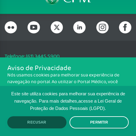
Telefone: (61) 3445 5900
Email: cfm@portalmedico.org.br
Aviso de Privacidade
SGAS 616, Conjunto D, Lote 115, L2 Sul, Brasília/DF - CEP: 70200-760 -
Nós usamos cookies para melhorar sua experiência de
CNPJ: 33.583.550/0001-30
navegação no portal. Ao utilizar o Portal Médico, você
Copyright CFM. Todos os direitos reservados.
concorda com a política de monitoramento de cookies.
Este site utiliza cookies para melhorar sua experiência de
Para ter mais informações sobre como isso é feito, acesse
MAPA DO SITE
Política de cookies
. Se você concorda, clique em ACEITO.
navegação.
Para mais detalhes,acesse a Lei Geral de
Proteção de Dados Pessoais (LGPD).
TRANSPARÊNCIA E PRESTAÇÃO DE
CONTAS
RECUSAR
PERMITIR
ACEITO