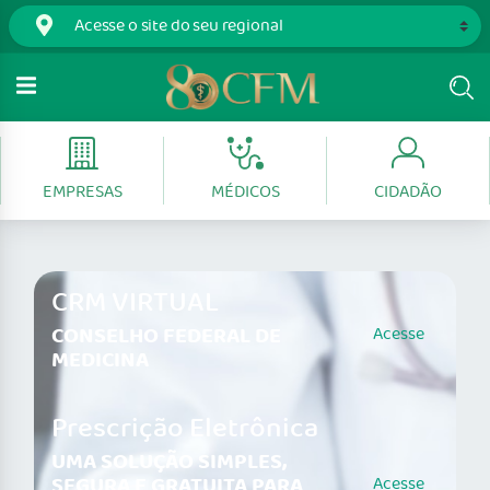
EMPRESAS
MÉDICOS
CIDADÃO
CRM VIRTUAL
CONSELHO FEDERAL DE
Acesse
MEDICINA
Prescrição Eletrônica
UMA SOLUÇÃO SIMPLES,
SEGURA E GRATUITA PARA
Acesse