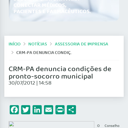
CONECTAR MÉDICOS,
PACIENTES E FARMACÊUTICOS.
INÍCIO
NOTÍCIAS
ASSESSORIA DE IMPRENSA
CRM-PA DENUNCIA CONDIÇÕES DE PRONTO-SOCORRO MUNICIPAL
CRM-PA denuncia condições de
pronto-socorro municipal
30/07/2012 | 14:58
Facebook
Twitter
LinkedIn
Email
Print
Share
O Conselho