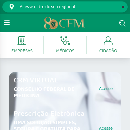
EMPRESAS
MÉDICOS
CIDADÃO
CRM VIRTUAL
CONSELHO FEDERAL DE
Acesse
MEDICINA
Prescrição Eletrônica
UMA SOLUÇÃO SIMPLES,
SEGURA E GRATUITA PARA
Acesse