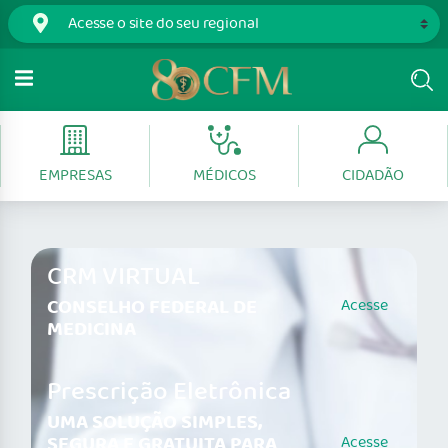
EMPRESAS
MÉDICOS
CIDADÃO
CRM VIRTUAL
CONSELHO FEDERAL DE
Acesse
MEDICINA
Prescrição Eletrônica
UMA SOLUÇÃO SIMPLES,
SEGURA E GRATUITA PARA
Acesse