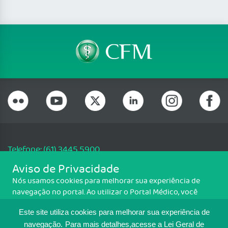
Telefone: (61) 3445 5900
Email: cfm@portalmedico.org.br
Aviso de Privacidade
SGAS 616, Conjunto D, Lote 115, L2 Sul, Brasília/DF - CEP: 70200-760 -
Nós usamos cookies para melhorar sua experiência de
CNPJ: 33.583.550/0001-30
navegação no portal. Ao utilizar o Portal Médico, você
Copyright CFM. Todos os direitos reservados.
concorda com a política de monitoramento de cookies.
Este site utiliza cookies para melhorar sua experiência de
Para ter mais informações sobre como isso é feito, acesse
MAPA DO SITE
Política de cookies
. Se você concorda, clique em ACEITO.
navegação.
Para mais detalhes,acesse a Lei Geral de