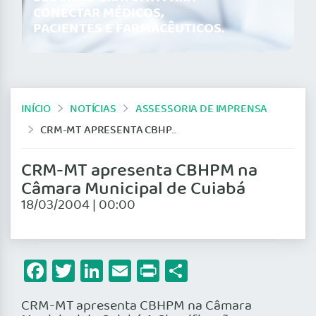
CONECTAR MÉDICOS,
PACIENTES E FARMACÊUTICOS.
INÍCIO
NOTÍCIAS
ASSESSORIA DE IMPRENSA
CRM-MT APRESENTA CBHPM NA CÂMARA MUNICIPAL DE CUIABÁ
CRM-MT apresenta CBHPM na
Câmara Municipal de Cuiabá
18/03/2004 | 00:00
Facebook
Twitter
LinkedIn
Email
Print
Share
CRM-MT apresenta CBHPM na Câmara