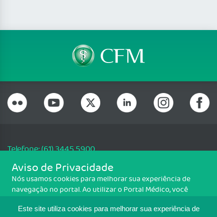
Telefone: (61) 3445 5900
Email: cfm@portalmedico.org.br
Aviso de Privacidade
SGAS 616, Conjunto D, Lote 115, L2 Sul, Brasília/DF - CEP: 70200-760 -
Nós usamos cookies para melhorar sua experiência de
CNPJ: 33.583.550/0001-30
navegação no portal. Ao utilizar o Portal Médico, você
Copyright CFM. Todos os direitos reservados.
concorda com a política de monitoramento de cookies.
Este site utiliza cookies para melhorar sua experiência de
Para ter mais informações sobre como isso é feito, acesse