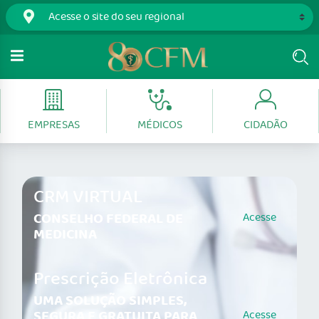
EMPRESAS
MÉDICOS
CIDADÃO
CRM VIRTUAL
CONSELHO FEDERAL DE
Acesse
MEDICINA
Prescrição Eletrônica
UMA SOLUÇÃO SIMPLES,
SEGURA E GRATUITA PARA
Acesse