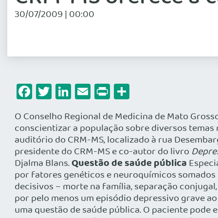
30/07/2009 | 00:00
Facebook
Twitter
LinkedIn
Email
Print
Share
O Conselho Regional de Medicina de Mato Grosso
conscientizar a população sobre diversos temas re
auditório do CRM-MS, localizado à rua Desembarga
presidente do CRM-MS e co-autor do livro
Depres
Questão de saúde pública
Djalma Blans.
Especia
por fatores genéticos e neuroquímicos somados a 
decisivos – morte na família, separação conjuga
por pelo menos um episódio depressivo grave ao 
uma questão de saúde pública. O paciente pode e