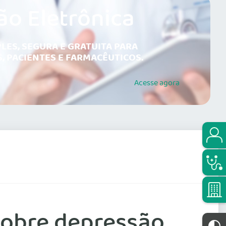
ão Eletrônica
LES, SEGURA E GRATUITA PARA
, PACIENTES E FARMACÊUTICOS.
Acesse
agora
sobre depressão