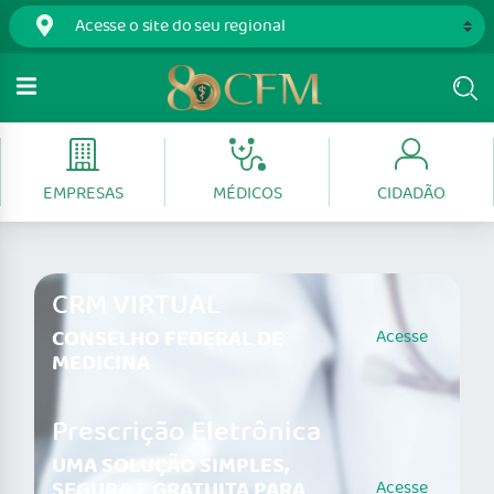
EMPRESAS
MÉDICOS
CIDADÃO
CRM VIRTUAL
CONSELHO FEDERAL DE
Acesse
MEDICINA
Prescrição Eletrônica
UMA SOLUÇÃO SIMPLES,
SEGURA E GRATUITA PARA
Acesse