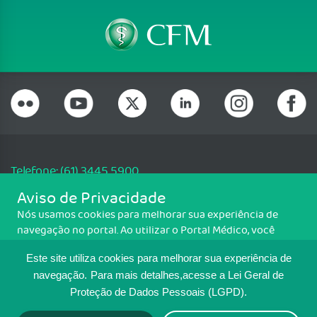
Telefone: (61) 3445 5900
Email: cfm@portalmedico.org.br
Aviso de Privacidade
SGAS 616, Conjunto D, Lote 115, L2 Sul, Brasília/DF - CEP: 70200-760 -
Nós usamos cookies para melhorar sua experiência de
CNPJ: 33.583.550/0001-30
navegação no portal. Ao utilizar o Portal Médico, você
Copyright CFM. Todos os direitos reservados.
concorda com a política de monitoramento de cookies.
Este site utiliza cookies para melhorar sua experiência de
Para ter mais informações sobre como isso é feito, acesse
MAPA DO SITE
Política de cookies
. Se você concorda, clique em ACEITO.
navegação.
Para mais detalhes,acesse a Lei Geral de
Proteção de Dados Pessoais (LGPD).
TRANSPARÊNCIA E PRESTAÇÃO DE