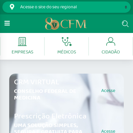
EMPRESAS
MÉDICOS
CIDADÃO
CRM VIRTUAL
CONSELHO FEDERAL DE
Acesse
MEDICINA
Prescrição Eletrônica
UMA SOLUÇÃO SIMPLES,
SEGURA E GRATUITA PARA
Acesse