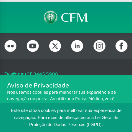
Telefone: (61) 3445 5900
Email: cfm@portalmedico.org.br
Aviso de Privacidade
SGAS 616, Conjunto D, Lote 115, L2 Sul, Brasília/DF - CEP: 70200-760 -
Nós usamos cookies para melhorar sua experiência de
CNPJ: 33.583.550/0001-30
navegação no portal. Ao utilizar o Portal Médico, você
Copyright CFM. Todos os direitos reservados.
concorda com a política de monitoramento de cookies.
Este site utiliza cookies para melhorar sua experiência de
Para ter mais informações sobre como isso é feito, acesse
MAPA DO SITE
Política de cookies
. Se você concorda, clique em ACEITO.
navegação.
Para mais detalhes,acesse a Lei Geral de
Proteção de Dados Pessoais (LGPD).