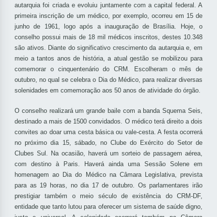
autarquia foi criada e evoluiu juntamente com a capital federal. A
primeira inscrição de um médico, por exemplo, ocorreu em 15 de
junho de 1961, logo após a inauguração de Brasília. Hoje, o
conselho possui mais de 18 mil médicos inscritos, destes 10.348
são ativos. Diante do significativo crescimento da autarquia e, em
meio a tantos anos de história, a atual gestão se mobilizou para
comemorar o cinquentenário do CRM. Escolheram o mês de
outubro, no qual se celebra o Dia do Médico, para realizar diversas
solenidades em comemoração aos 50 anos de atividade do órgão.
O conselho realizará um grande baile com a banda Squema Seis,
destinado a mais de 1500 convidados. O médico terá direito a dois
convites ao doar uma cesta básica ou vale-cesta. A festa ocorrerá
no próximo dia 15, sábado, no Clube do Exército do Setor de
Clubes Sul. Na ocasião, haverá um sorteio de passagem aérea,
com destino à Paris. Haverá ainda uma Sessão Solene em
homenagem ao Dia do Médico na Câmara Legislativa, prevista
para as 19 horas, no dia 17 de outubro. Os parlamentares irão
prestigiar também o meio século de existência do CRM-DF,
entidade que tanto lutou para oferecer um sistema de saúde digno,