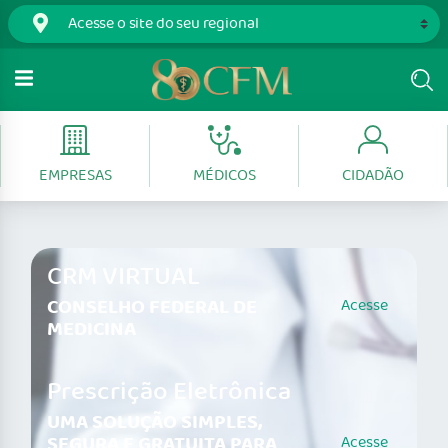
EMPRESAS
MÉDICOS
CIDADÃO
CRM VIRTUAL
CONSELHO FEDERAL DE
Acesse
MEDICINA
Prescrição Eletrônica
UMA SOLUÇÃO SIMPLES,
SEGURA E GRATUITA PARA
Acesse