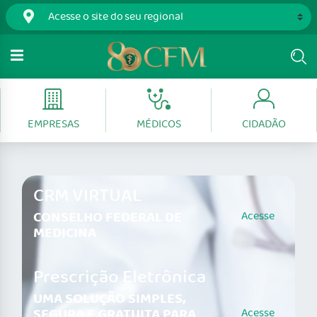
EMPRESAS
MÉDICOS
CIDADÃO
CRM VIRTUAL
CONSELHO FEDERAL DE
Acesse
MEDICINA
Prescrição Eletrônica
UMA SOLUÇÃO SIMPLES,
SEGURA E GRATUITA PARA
Acesse