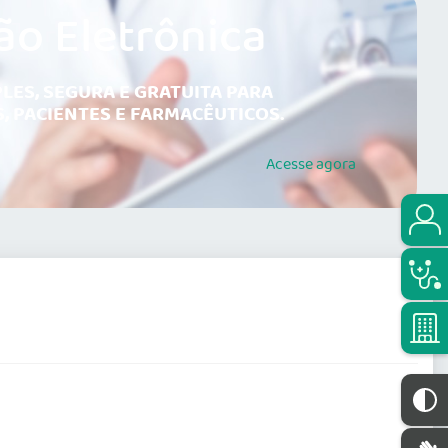
ão Eletrônica
LES, SEGURA E GRATUITA PARA
, PACIENTES E FARMACÊUTICOS.
Acesse
agora