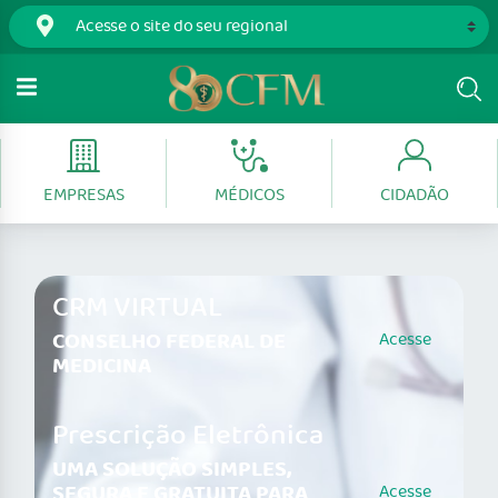
EMPRESAS
MÉDICOS
CIDADÃO
CRM VIRTUAL
CONSELHO FEDERAL DE
Acesse
MEDICINA
Prescrição Eletrônica
UMA SOLUÇÃO SIMPLES,
SEGURA E GRATUITA PARA
Acesse