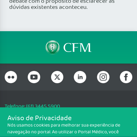
debate com o propósito de esclarecer as
dúvidas existentes aconteceu.
Telefone: (61) 3445 5900
Email: cfm@portalmedico.org.br
Aviso de Privacidade
SGAS 616, Conjunto D, Lote 115, L2 Sul, Brasília/DF - CEP: 70200-760 -
Nós usamos cookies para melhorar sua experiência de
CNPJ: 33.583.550/0001-30
navegação no portal. Ao utilizar o Portal Médico, você