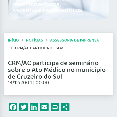
CONECTAR MÉDICOS,
PACIENTES E FARMACÊUTICOS.
INÍCIO
NOTÍCIAS
ASSESSORIA DE IMPRENSA
CRM/AC PARTICIPA DE SEMINÁRIO SOBRE O ATO MÉDICO NO MUNICÍPIO DE CRUZEIRO DO SUL
CRM/AC participa de seminário
sobre o Ato Médico no município
de Cruzeiro do Sul
14/12/2004 | 00:00
Facebook
Twitter
LinkedIn
Email
Print
Share