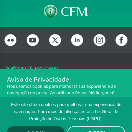
Telefone: (61) 3445 5900
Email: cfm@portalmedico.org.br
Aviso de Privacidade
SGAS 616, Conjunto D, Lote 115, L2 Sul, Brasília/DF - CEP: 70200-760 -
Nós usamos cookies para melhorar sua experiência de
CNPJ: 33.583.550/0001-30
navegação no portal. Ao utilizar o Portal Médico, você
Copyright CFM. Todos os direitos reservados.
concorda com a política de monitoramento de cookies.
Este site utiliza cookies para melhorar sua experiência de
Para ter mais informações sobre como isso é feito, acesse
MAPA DO SITE
Política de cookies
. Se você concorda, clique em ACEITO.
navegação.
Para mais detalhes,acesse a Lei Geral de
Proteção de Dados Pessoais (LGPD).
TRANSPARÊNCIA E PRESTAÇÃO DE