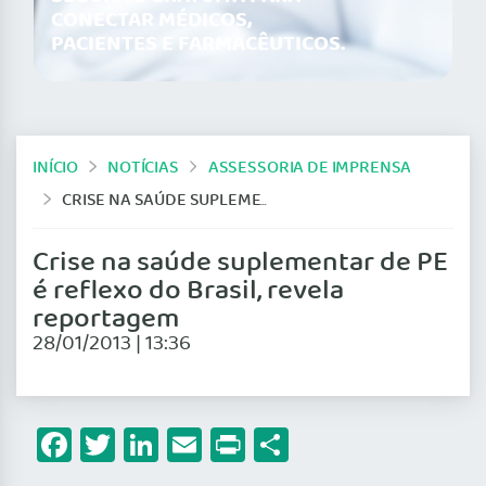
CONECTAR MÉDICOS,
PACIENTES E FARMACÊUTICOS.
INÍCIO
NOTÍCIAS
ASSESSORIA DE IMPRENSA
CRISE NA SAÚDE SUPLEMENTAR DE PE É REFLEXO DO BRASIL, REVELA REPORTAGEM
Crise na saúde suplementar de PE
é reflexo do Brasil, revela
reportagem
28/01/2013 | 13:36
Facebook
Twitter
LinkedIn
Email
Print
Share