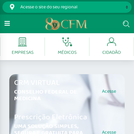
EMPRESAS
MÉDICOS
CIDADÃO
CRM VIRTUAL
CONSELHO FEDERAL DE
Acesse
MEDICINA
Prescrição Eletrônica
UMA SOLUÇÃO SIMPLES,
SEGURA E GRATUITA PARA
Acesse