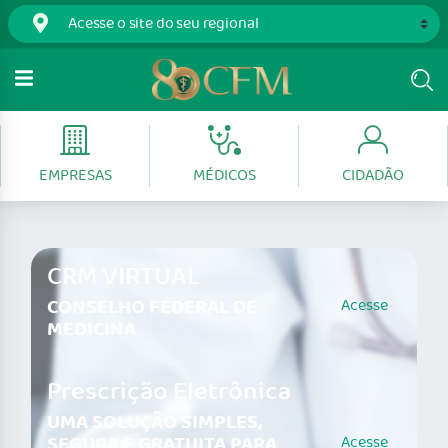
EMPRESAS
MÉDICOS
CIDADÃO
CRM VIRTUAL
CONSELHO FEDERAL DE
Acesse
MEDICINA
Prescrição Eletrônica
UMA SOLUÇÃO SIMPLES,
SEGURA E GRATUITA PARA
Acesse