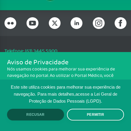
Telefone: (61) 3445 5900
Email: cfm@portalmedico.org.br
Aviso de Privacidade
SGAS 616, Conjunto D, Lote 115, L2 Sul, Brasília/DF - CEP: 70200-760 -
Nós usamos cookies para melhorar sua experiência de
CNPJ: 33.583.550/0001-30
navegação no portal. Ao utilizar o Portal Médico, você
Copyright CFM. Todos os direitos reservados.
concorda com a política de monitoramento de cookies.
Este site utiliza cookies para melhorar sua experiência de
Para ter mais informações sobre como isso é feito, acesse
MAPA DO SITE
Política de cookies
. Se você concorda, clique em ACEITO.
navegação.
Para mais detalhes,acesse a Lei Geral de
Proteção de Dados Pessoais (LGPD).
TRANSPARÊNCIA E PRESTAÇÃO DE
CONTAS
RECUSAR
PERMITIR
ACEITO