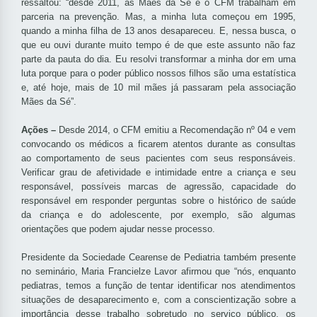
ressaltou: “desde 2011, as Mães da Sé e o CFM trabalham em
parceria na prevenção. Mas, a minha luta começou em 1995,
quando a minha filha de 13 anos desapareceu. E, nessa busca, o
que eu ouvi durante muito tempo é de que este assunto não faz
parte da pauta do dia. Eu resolvi transformar a minha dor em uma
luta porque para o poder público nossos filhos são uma estatística
e, até hoje, mais de 10 mil mães já passaram pela associação
Mães da Sé”.
Ações
–
Desde 2014, o CFM emitiu a Recomendação nº 04 e vem
convocando os médicos a ficarem atentos durante as consultas
ao comportamento de seus pacientes com seus responsáveis.
Verificar grau de afetividade e intimidade entre a criança e seu
responsável, possíveis marcas de agressão, capacidade do
responsável em responder perguntas sobre o histórico de saúde
da criança e do adolescente, por exemplo, são algumas
orientações que podem ajudar nesse processo.
Presidente da Sociedade Cearense de Pediatria também presente
no seminário, Maria Francielze Lavor afirmou que “nós, enquanto
pediatras, temos a função de tentar identificar nos atendimentos
situações de desaparecimento e, com a conscientização sobre a
importância desse trabalho sobretudo no serviço público, os