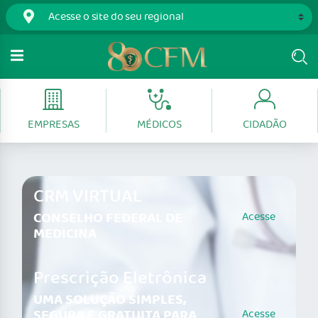
EMPRESAS
MÉDICOS
CIDADÃO
CRM VIRTUAL
CONSELHO FEDERAL DE
Acesse
MEDICINA
Prescrição Eletrônica
UMA SOLUÇÃO SIMPLES,
SEGURA E GRATUITA PARA
Acesse