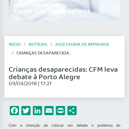
CONECTAR MÉDICOS,
PACIENTES E FARMACÊUTICOS.
INÍCIO
NOTÍCIAS
ASSESSORIA DE IMPRENSA
CRIANÇAS DESAPARECIDAS: CFM LEVA DEBATE À PORTO ALEGRE
Crianças desaparecidas: CFM leva
debate à Porto Alegre
09/04/2018 | 17:21
Facebook
Twitter
LinkedIn
Email
Print
Share
Co
m a intenção de colocar em debate o problema do