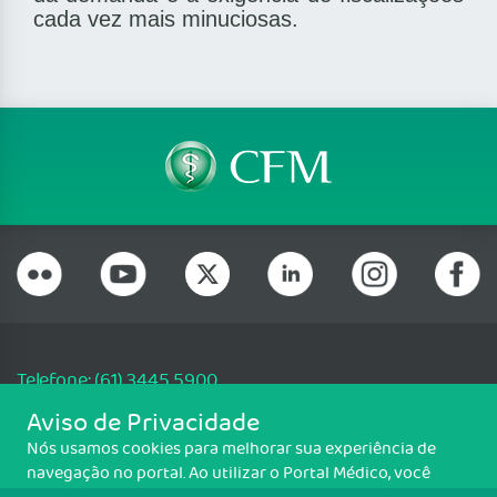
cada vez mais minuciosas.
Telefone: (61) 3445 5900
Email: cfm@portalmedico.org.br
Aviso de Privacidade
SGAS 616, Conjunto D, Lote 115, L2 Sul, Brasília/DF - CEP: 70200-760 -
Nós usamos cookies para melhorar sua experiência de
CNPJ: 33.583.550/0001-30
navegação no portal. Ao utilizar o Portal Médico, você
Copyright CFM. Todos os direitos reservados.