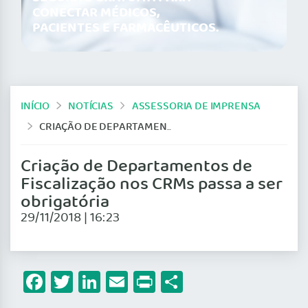
CONECTAR MÉDICOS,
PACIENTES E FARMACÊUTICOS.
INÍCIO
NOTÍCIAS
ASSESSORIA DE IMPRENSA
CRIAÇÃO DE DEPARTAMENTOS DE FISCALIZAÇÃO NOS CRMS PASSA A SER OBRIGATÓRIA
Criação de Departamentos de
Fiscalização nos CRMs passa a ser
obrigatória
29/11/2018 | 16:23
Facebook
Twitter
LinkedIn
Email
Print
Share