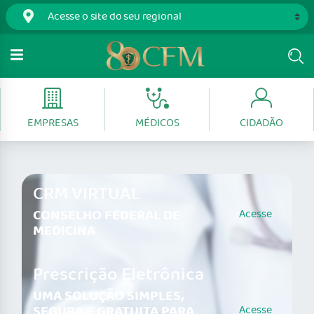
EMPRESAS
MÉDICOS
CIDADÃO
CRM VIRTUAL
CONSELHO FEDERAL DE
Acesse
MEDICINA
Prescrição Eletrônica
UMA SOLUÇÃO SIMPLES,
SEGURA E GRATUITA PARA
Acesse