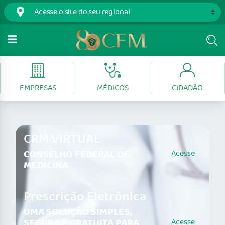
EMPRESAS
MÉDICOS
CIDADÃO
CRM VIRTUAL
CONSELHO FEDERAL DE
Acesse
MEDICINA
Prescrição Eletrônica
UMA SOLUÇÃO SIMPLES,
SEGURA E GRATUITA PARA
Acesse