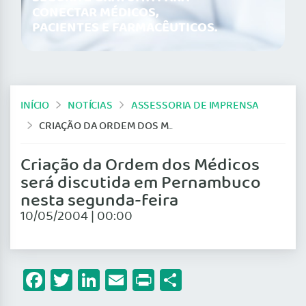
CONECTAR MÉDICOS,
PACIENTES E FARMACÊUTICOS.
INÍCIO
NOTÍCIAS
ASSESSORIA DE IMPRENSA
CRIAÇÃO DA ORDEM DOS MÉDICOS SERÁ DISCUTIDA EM PERNAMBUCO NESTA SEGUNDA-FEIRA
Criação da Ordem dos Médicos
será discutida em Pernambuco
nesta segunda-feira
10/05/2004 | 00:00
Facebook
Twitter
LinkedIn
Email
Print
Share