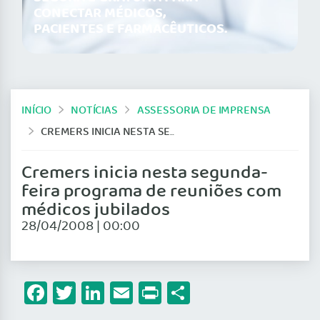
CONECTAR MÉDICOS,
PACIENTES E FARMACÊUTICOS.
INÍCIO
NOTÍCIAS
ASSESSORIA DE IMPRENSA
CREMERS INICIA NESTA SEGUNDA-FEIRA PROGRAMA DE REUNIÕES COM MÉDICOS JUBILADOS
Cremers inicia nesta segunda-
feira programa de reuniões com
médicos jubilados
28/04/2008 | 00:00
Facebook
Twitter
LinkedIn
Email
Print
Share