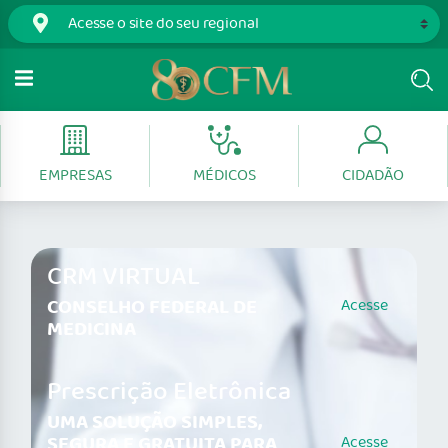
EMPRESAS
MÉDICOS
CIDADÃO
CRM VIRTUAL
CONSELHO FEDERAL DE
Acesse
MEDICINA
Prescrição Eletrônica
UMA SOLUÇÃO SIMPLES,
SEGURA E GRATUITA PARA
Acesse