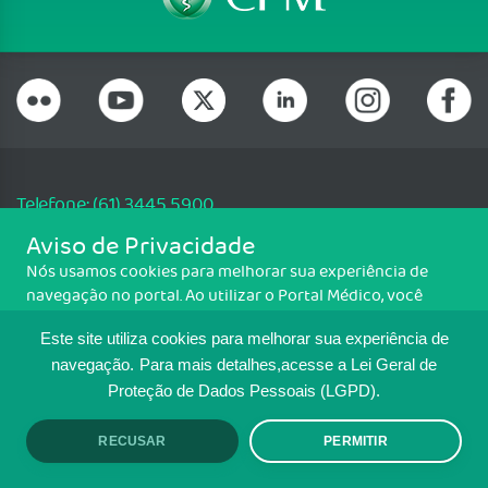
Telefone: (61) 3445 5900
Email: cfm@portalmedico.org.br
Aviso de Privacidade
SGAS 616, Conjunto D, Lote 115, L2 Sul, Brasília/DF - CEP: 70200-760 -
Nós usamos cookies para melhorar sua experiência de
CNPJ: 33.583.550/0001-30
navegação no portal. Ao utilizar o Portal Médico, você
Copyright CFM. Todos os direitos reservados.
concorda com a política de monitoramento de cookies.
Este site utiliza cookies para melhorar sua experiência de
Para ter mais informações sobre como isso é feito, acesse
MAPA DO SITE
Política de cookies
. Se você concorda, clique em ACEITO.
navegação.
Para mais detalhes,acesse a Lei Geral de
Proteção de Dados Pessoais (LGPD).
TRANSPARÊNCIA E PRESTAÇÃO DE
CONTAS
RECUSAR
PERMITIR
ACEITO