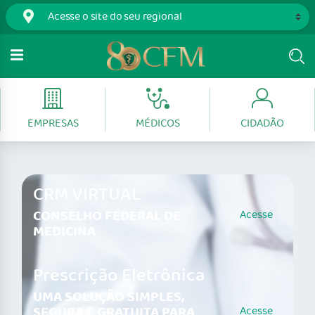
EMPRESAS
MÉDICOS
CIDADÃO
CRM VIRTUAL
CONSELHO FEDERAL DE
Acesse
MEDICINA
Prescrição Eletrônica
UMA SOLUÇÃO SIMPLES,
SEGURA E GRATUITA PARA
Acesse