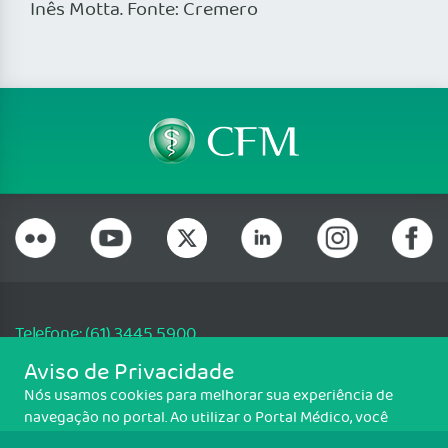
Inês Motta. Fonte: Cremero
Telefone: (61) 3445 5900
Email: cfm@portalmedico.org.br
Aviso de Privacidade
SGAS 616, Conjunto D, Lote 115, L2 Sul, Brasília/DF - CEP: 70200-760 -
Nós usamos cookies para melhorar sua experiência de
CNPJ: 33.583.550/0001-30
navegação no portal. Ao utilizar o Portal Médico, você
Copyright CFM. Todos os direitos reservados.
concorda com a política de monitoramento de cookies.