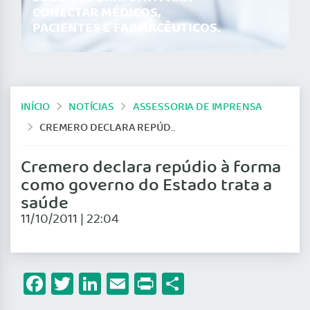
CONECTAR MÉDICOS,
PACIENTES E FARMACÊUTICOS.
INÍCIO
NOTÍCIAS
ASSESSORIA DE IMPRENSA
CREMERO DECLARA REPÚDIO À FORMA COMO GOVERNO DO ESTADO TRATA A SAÚDE
Cremero declara repúdio à forma
como governo do Estado trata a
saúde
11/10/2011 | 22:04
Facebook
Twitter
LinkedIn
Email
Print
Share