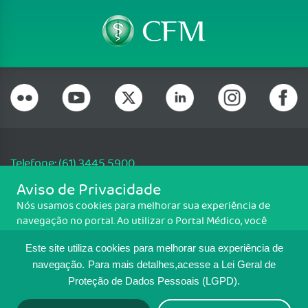
Telefone: (61) 3445 5900
Email: cfm@portalmedico.org.br
Aviso de Privacidade
SGAS 616, Conjunto D, Lote 115, L2 Sul, Brasília/DF - CEP: 70200-760 -
Nós usamos cookies para melhorar sua experiência de
CNPJ: 33.583.550/0001-30
navegação no portal. Ao utilizar o Portal Médico, você
Copyright CFM. Todos os direitos reservados.
concorda com a política de monitoramento de cookies.
Este site utiliza cookies para melhorar sua experiência de
Para ter mais informações sobre como isso é feito, acesse
MAPA DO SITE
Política de cookies
. Se você concorda, clique em ACEITO.
navegação.
Para mais detalhes,acesse a Lei Geral de
Proteção de Dados Pessoais (LGPD).
TRANSPARÊNCIA E PRESTAÇÃO DE