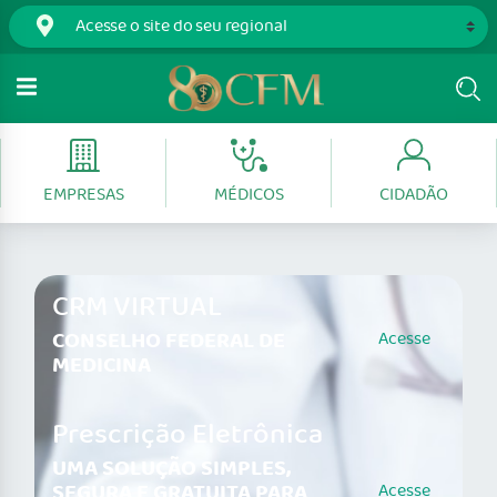
EMPRESAS
MÉDICOS
CIDADÃO
CRM VIRTUAL
CONSELHO FEDERAL DE
Acesse
MEDICINA
Prescrição Eletrônica
UMA SOLUÇÃO SIMPLES,
SEGURA E GRATUITA PARA
Acesse