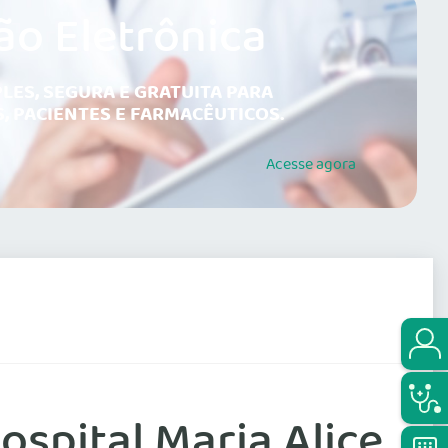
ão Eletrônica
LES, SEGURA E GRATUITA PARA
, PACIENTES E FARMACÊUTICOS.
Acesse
agora
ospital Maria Alice