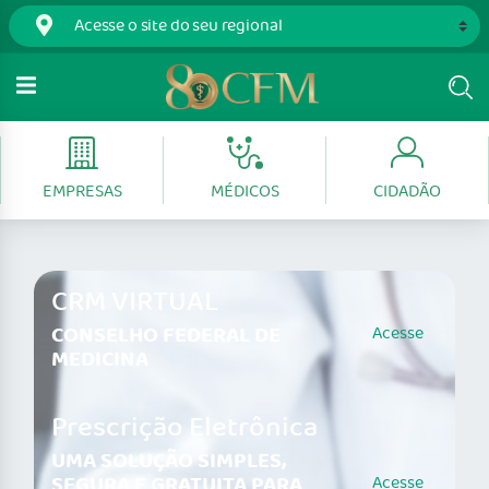
EMPRESAS
MÉDICOS
CIDADÃO
CRM VIRTUAL
CONSELHO FEDERAL DE
Acesse
MEDICINA
Prescrição Eletrônica
UMA SOLUÇÃO SIMPLES,
SEGURA E GRATUITA PARA
Acesse