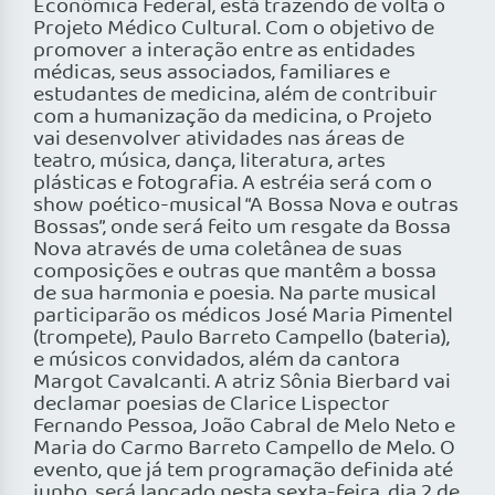
Econômica Federal, está trazendo de volta o
Projeto Médico Cultural. Com o objetivo de
promover a interação entre as entidades
médicas, seus associados, familiares e
estudantes de medicina, além de contribuir
com a humanização da medicina, o Projeto
vai desenvolver atividades nas áreas de
teatro, música, dança, literatura, artes
plásticas e fotografia. A estréia será com o
show poético-musical “A Bossa Nova e outras
Bossas”, onde será feito um resgate da Bossa
Nova através de uma coletânea de suas
composições e outras que mantêm a bossa
de sua harmonia e poesia. Na parte musical
participarão os médicos José Maria Pimentel
(trompete), Paulo Barreto Campello (bateria),
e músicos convidados, além da cantora
Margot Cavalcanti. A atriz Sônia Bierbard vai
declamar poesias de Clarice Lispector
Fernando Pessoa, João Cabral de Melo Neto e
Maria do Carmo Barreto Campello de Melo. O
evento, que já tem programação definida até
junho, será lançado nesta sexta-feira, dia 2 de