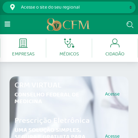
EMPRESAS
MÉDICOS
CIDADÃO
CRM VIRTUAL
CONSELHO FEDERAL DE
Acesse
MEDICINA
Prescrição Eletrônica
UMA SOLUÇÃO SIMPLES,
SEGURA E GRATUITA PARA
Acesse