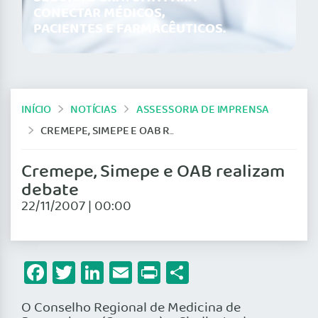
CONECTAR MÉDICOS,
PACIENTES E FARMACÊUTICOS.
INÍCIO
NOTÍCIAS
ASSESSORIA DE IMPRENSA
CREMEPE, SIMEPE E OAB REALIZAM DEBATE
Cremepe, Simepe e OAB realizam
debate
22/11/2007 | 00:00
Facebook
Twitter
LinkedIn
Email
Print
Share
O Conselho Regional de Medicina de