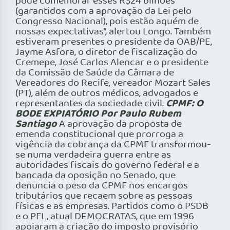
pode comemorar esses R$24 bilhões
(garantidos com a aprovação da Lei pelo
Congresso Nacional), pois estão aquém de
nossas expectativas”, alertou Longo. Também
estiveram presentes o presidente da OAB/PE,
Jayme Asfora, o diretor de fiscalização do
Cremepe, José Carlos Alencar e o presidente
da Comissão de Saúde da Câmara de
Vereadores do Recife, vereador Mozart Sales
(PT), além de outros médicos, advogados e
CPMF: O
representantes da sociedade civil.
BODE EXPIATÓRIO Por Paulo Rubem
Santiago
A aprovação da proposta de
emenda constitucional que prorroga a
vigência da cobrança da CPMF transformou-
se numa verdadeira guerra entre as
autoridades fiscais do governo federal e a
bancada da oposição no Senado, que
denuncia o peso da CPMF nos encargos
tributários que recaem sobre as pessoas
físicas e as empresas. Partidos como o PSDB
e o PFL, atual DEMOCRATAS, que em 1996
apoiaram a criação do imposto provisório