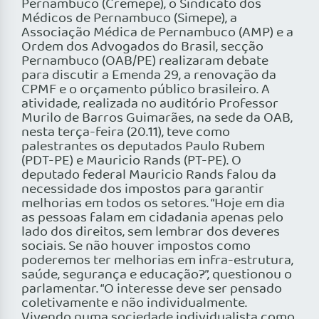
Pernambuco (Cremepe), o Sindicato dos
Médicos de Pernambuco (Simepe), a
Associação Médica de Pernambuco (AMP) e a
Ordem dos Advogados do Brasil, secção
Pernambuco (OAB/PE) realizaram debate
para discutir a Emenda 29, a renovação da
CPMF e o orçamento público brasileiro. A
atividade, realizada no auditório Professor
Murilo de Barros Guimarães, na sede da OAB,
nesta terça-feira (20.11), teve como
palestrantes os deputados Paulo Rubem
(PDT-PE) e Mauricio Rands (PT-PE). O
deputado federal Mauricio Rands falou da
necessidade dos impostos para garantir
melhorias em todos os setores. “Hoje em dia
as pessoas falam em cidadania apenas pelo
lado dos direitos, sem lembrar dos deveres
sociais. Se não houver impostos como
poderemos ter melhorias em infra-estrutura,
saúde, segurança e educação?”, questionou o
parlamentar. “O interesse deve ser pensado
coletivamente e não individualmente.
Vivendo numa sociedade individualista como