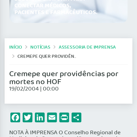
CONECTAR MÉDICOS,
PACIENTES E FARMACÊUTICOS.
INÍCIO
NOTÍCIAS
ASSESSORIA DE IMPRENSA
CREMEPE QUER PROVIDÊNCIAS POR MORTES NO HOF
Cremepe quer providências por
mortes no HOF
19/02/2004 | 00:00
Facebook
Twitter
LinkedIn
Email
Print
Share
NOTA À IMPRENSA O Conselho Regional de