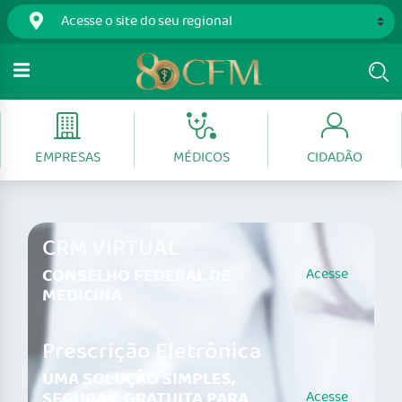
EMPRESAS
MÉDICOS
CIDADÃO
CRM VIRTUAL
CONSELHO FEDERAL DE
Acesse
MEDICINA
Prescrição Eletrônica
UMA SOLUÇÃO SIMPLES,
SEGURA E GRATUITA PARA
Acesse