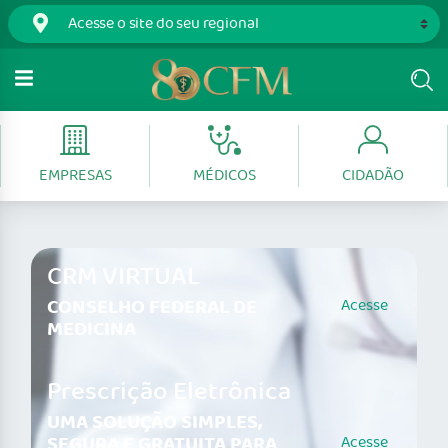
EMPRESAS
MÉDICOS
CIDADÃO
CRM VIRTUAL
CONSELHO FEDERAL DE
Acesse
MEDICINA
Prescrição Eletrônica
UMA SOLUÇÃO SIMPLES,
SEGURA E GRATUITA PARA
Acesse