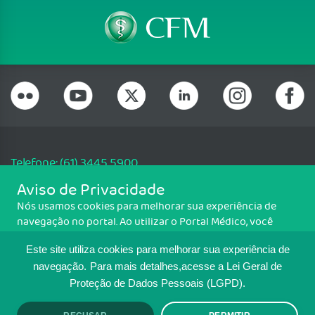
Telefone: (61) 3445 5900
Email: cfm@portalmedico.org.br
Aviso de Privacidade
SGAS 616, Conjunto D, Lote 115, L2 Sul, Brasília/DF - CEP: 70200-760 -
Nós usamos cookies para melhorar sua experiência de
CNPJ: 33.583.550/0001-30
navegação no portal. Ao utilizar o Portal Médico, você
Copyright CFM. Todos os direitos reservados.
concorda com a política de monitoramento de cookies.
Este site utiliza cookies para melhorar sua experiência de
Para ter mais informações sobre como isso é feito, acesse
MAPA DO SITE
Política de cookies
. Se você concorda, clique em ACEITO.
navegação.
Para mais detalhes,acesse a Lei Geral de
Proteção de Dados Pessoais (LGPD).
TRANSPARÊNCIA E PRESTAÇÃO DE