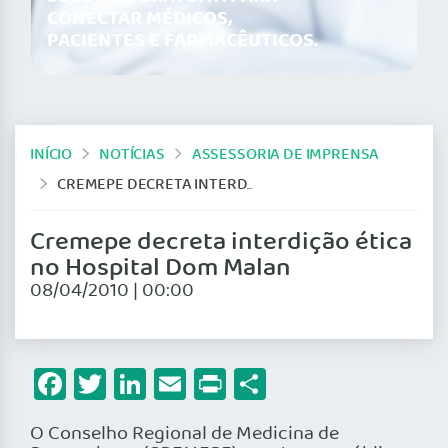
CONECTAR MÉDICOS,
PACIENTES E FARMACÊUTICOS.
INÍCIO
NOTÍCIAS
ASSESSORIA DE IMPRENSA
CREMEPE DECRETA INTERDIÇÃO ÉTICA NO HOSPITAL DOM MALAN
Cremepe decreta interdição ética
no Hospital Dom Malan
08/04/2010 | 00:00
Facebook
Twitter
LinkedIn
Email
Print
Share
O Conselho Regional de Medicina de