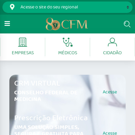
EMPRESAS
MÉDICOS
CIDADÃO
CRM VIRTUAL
CONSELHO FEDERAL DE
Acesse
MEDICINA
Prescrição Eletrônica
UMA SOLUÇÃO SIMPLES,
SEGURA E GRATUITA PARA
Acesse