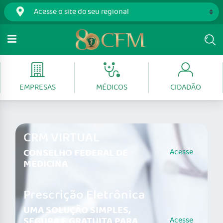
EMPRESAS
MÉDICOS
CIDADÃO
CRM VIRTUAL
CONSELHO FEDERAL DE
Acesse
MEDICINA
Prescrição Eletrônica
UMA SOLUÇÃO SIMPLES,
SEGURA E GRATUITA PARA
Acesse