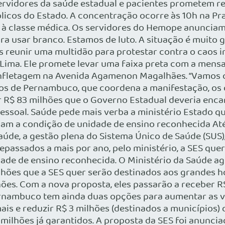
ervidores da saúde estadual e pacientes prometem r
úblicos do Estado. A concentração ocorre às 10h na Pr
 à classe médica. Os servidores do Hemope anunciam q
ra usar branco. Estamos de luto. A situação é muito
reunir uma multidão para protestar contra o caos in
 Lima. Ele promete levar uma faixa preta com a men
nfletagem na Avenida Agamenon Magalhães. “Vamos con
os de Pernambuco, que coordena a manifestação, os o
r R$ 83 milhões que o Governo Estadual deveria enca
 pessoal. Saúde pede mais verba a ministério Estado 
am a condição de unidade de ensino reconhecida Até 
aúde, a gestão plena do Sistema Único de Saúde (SUS),
assados a mais por ano, pelo ministério, a SES quer
ade de ensino reconhecida. O Ministério da Saúde ag
ilhões que a SES quer serão destinados aos grandes ho
hões. Com a nova proposta, eles passarão a receber R
Pernambuco tem ainda duas opções para aumentar as 
ais e reduzir R$ 3 milhões (destinados a municípios) d
milhões já garantidos. A proposta da SES foi anuncia