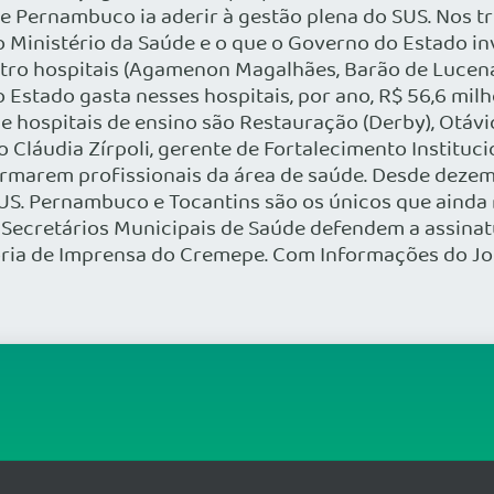
 Pernambuco ia aderir à gestão plena do SUS. Nos trê
 Ministério da Saúde e o que o Governo do Estado inv
tro hospitais (Agamenon Magalhães, Barão de Lucena,
o Estado gasta nesses hospitais, por ano, R$ 56,6 mi
de hospitais de ensino são Restauração (Derby), Otá
 Cláudia Zírpoli, gerente de Fortalecimento Instituci
ormarem profissionais da área de saúde. Desde deze
SUS. Pernambuco e Tocantins são os únicos que ainda
 Secretários Municipais de Saúde defendem a assina
oria de Imprensa do Cremepe. Com Informações do J