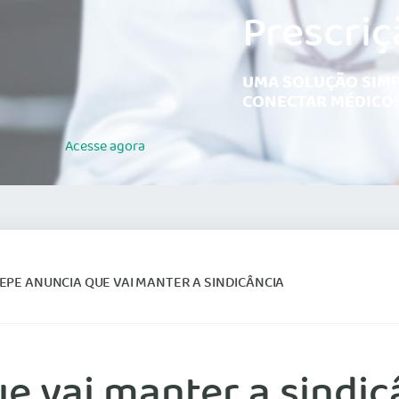
Prescriç
UMA SOLUÇÃO SIMP
CONECTAR MÉDICOS
Acesse
agora
PE ANUNCIA QUE VAI MANTER A SINDICÂNCIA
 vai manter a sindic