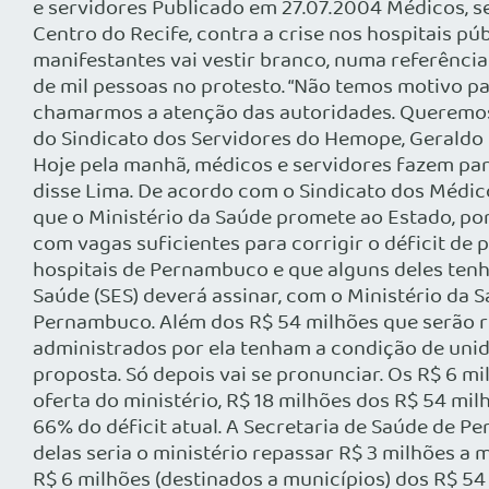
e servidores Publicado em 27.07.2004 Médicos, s
Centro do Recife, contra a crise nos hospitais p
manifestantes vai vestir branco, numa referência
de mil pessoas no protesto. “Não temos motivo pa
chamarmos a atenção das autoridades. Queremos 
do Sindicato dos Servidores do Hemope, Geraldo
Hoje pela manhã, médicos e servidores fazem pa
disse Lima. De acordo com o Sindicato dos Médic
que o Ministério da Saúde promete ao Estado, po
com vagas suficientes para corrigir o déficit de
hospitais de Pernambuco e que alguns deles tenh
Saúde (SES) deverá assinar, com o Ministério da S
Pernambuco. Além dos R$ 54 milhões que serão rep
administrados por ela tenham a condição de unid
proposta. Só depois vai se pronunciar. Os R$ 6 m
oferta do ministério, R$ 18 milhões dos R$ 54 mil
66% do déficit atual. A Secretaria de Saúde de 
delas seria o ministério repassar R$ 3 milhões a m
R$ 6 milhões (destinados a municípios) dos R$ 54 