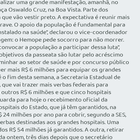
ealizar uma grande manifestação, amanhã, no
aça Oswaldo Cruz, na Boa Vista. Parte dos
ue vão vestir preto. A expectativa é reunir mais
 grave. O apoio da população é fundamental para
stalado na saúde”, declarou o vice-coordenador
sagem: o Hemope pede socorro para não morrer.
vocar a população a participar dessa luta”,
bjetivos da passeata são lutar pelo acréscimo
minhar ao setor de saúde e por concurso público
quer mais R$ 6 milhões para equipar os grandes
o fim desta semana, a Secretaria Estadual de
 que vai trazer mais verbas federais para
 outros R$ 6 milhões e que cinco hospitais
uarda para hoje o recebimento oficial da
spitais do Estado, que já têm garantidos, na
$ 24 milhões por ano para cobrir, segundo a SES,
verbas destinadas aos grandes hospitais. Uma
os R$ 54 milhões já garantidos. A outra, retirar
da ontem, três dias depois que o secretário