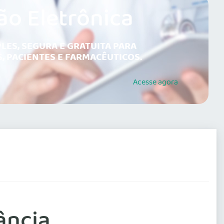
ão Eletrônica
LES, SEGURA E GRATUITA PARA
, PACIENTES E FARMACÊUTICOS.
Acesse
agora
ância