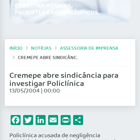
CONECTAR MÉDICOS,
PACIENTES E FARMACÊUTICOS.
INÍCIO
NOTÍCIAS
ASSESSORIA DE IMPRENSA
CREMEPE ABRE SINDICÂNCIA PARA INVESTIGAR POLICLÍNICA
Cremepe abre sindicância para
investigar Policlínica
13/05/2004 | 00:00
Facebook
Twitter
LinkedIn
Email
Print
Share
Policlínica acusada de negligência