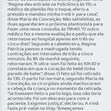
“Regina deu entrada na Policlínica às 11h, o
médico de plantão fez o toque, aferiu a
pressão e mandou minha irmã ir para casa”,
disse Maria da Conceição. Não satisfeitas, as
duas aguardaram o próximo plantonista para
fazer uma nova consulta, às 19h40. “O outro
médico fez a mesma avaliação e pediu que ela
retornasse ao hospital apenas em três ou
cinco dias”. Segundo a cabeleireira, Regina
Patrícia passou a madrugada tendo
contrações em intervalos de três a cinco
minutos. Às 8h da manhã seguinte,
retornaram. “A ultra-som foi feita às 10h30 e
constataram que o coração do bebê tinha
parado de bater”, disse. O feto só foi retirado
às 13h. O parto foi normal e, segundo Maria da
Conceição, os cirurgiões ainda machucaram
a cabeça da criança no momento da retirada.
“Se tivessem feito o parto logo, isso não teria
acontecido. Foi um descaso para com a
paciente. Exigimos justiça”, declarou. A irmã
fazia pré-natal no Imip. “Ameaçamos