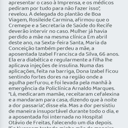
apresentar o caso à Imprensa, e os médicos
pediram por tudo para não fazer isso”,
revelou. A delegada do plantão de Boa
Viagem, Rosileide Carmina, afirmou que o
Cremepe e a Secretaria de Saúde do Recife
deverão intervir no caso. Mulher já havia
perdido a mãe na mesma clínica Em abril
deste ano, na Sexta-feira Santa, Maria da
Conceição também perdeu a mãe, a
aposentada Izabel Francisca da Silva, 66 anos.
Ela era diabética e regularmente a filha lhe
aplicava injeções de insulina. Numa das
aplicações, feita na barriga, Dona Izabel ficou
sentindo fortes dores na região onde a
agulha perfurou, e foi levada pela manhã à
emergência da Policlínica Arnaldo Marques.
“Lá, medicaram mamãe, receitaram cefalexina
e a mandaram para casa, dizendo que à noite
a dor passaria”, disse ela. Mas a dor persistiu
de maneira insuportável durante todo o dia, e
a aposentada foi internada no Hospital
Otávio de Freitas, falecendo um dia depois.