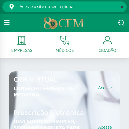
EMPRESAS
MÉDICOS
CIDADÃO
CRM VIRTUAL
CONSELHO FEDERAL DE
Acesse
MEDICINA
Prescrição Eletrônica
UMA SOLUÇÃO SIMPLES,
SEGURA E GRATUITA PARA
Acesse