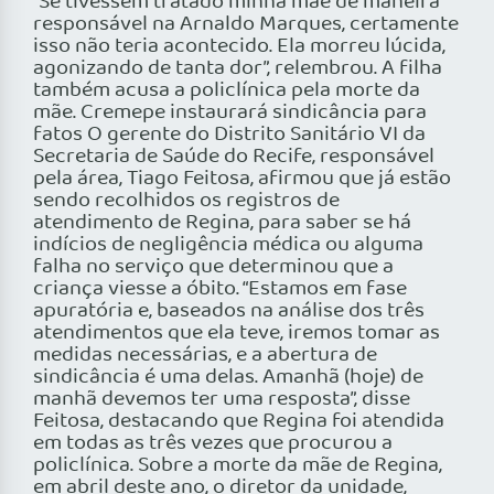
“Se tivessem tratado minha mãe de maneira
responsável na Arnaldo Marques, certamente
isso não teria acontecido. Ela morreu lúcida,
agonizando de tanta dor”, relembrou. A filha
também acusa a policlínica pela morte da
mãe. Cremepe instaurará sindicância para
fatos O gerente do Distrito Sanitário VI da
Secretaria de Saúde do Recife, responsável
pela área, Tiago Feitosa, afirmou que já estão
sendo recolhidos os registros de
atendimento de Regina, para saber se há
indícios de negligência médica ou alguma
falha no serviço que determinou que a
criança viesse a óbito. “Estamos em fase
apuratória e, baseados na análise dos três
atendimentos que ela teve, iremos tomar as
medidas necessárias, e a abertura de
sindicância é uma delas. Amanhã (hoje) de
manhã devemos ter uma resposta”, disse
Feitosa, destacando que Regina foi atendida
em todas as três vezes que procurou a
policlínica. Sobre a morte da mãe de Regina,
em abril deste ano, o diretor da unidade,