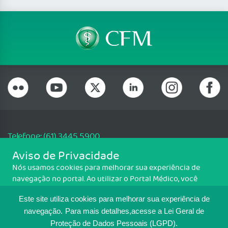
Telefone: (61) 3445 5900
Email: cfm@portalmedico.org.br
Aviso de Privacidade
SGAS 616, Conjunto D, Lote 115, L2 Sul, Brasília/DF - CEP: 70200-760 -
Nós usamos cookies para melhorar sua experiência de
CNPJ: 33.583.550/0001-30
navegação no portal. Ao utilizar o Portal Médico, você
Copyright CFM. Todos os direitos reservados.
concorda com a política de monitoramento de cookies.
Este site utiliza cookies para melhorar sua experiência de
Para ter mais informações sobre como isso é feito, acesse
MAPA DO SITE
Política de cookies
. Se você concorda, clique em ACEITO.
navegação.
Para mais detalhes,acesse a Lei Geral de
Proteção de Dados Pessoais (LGPD).