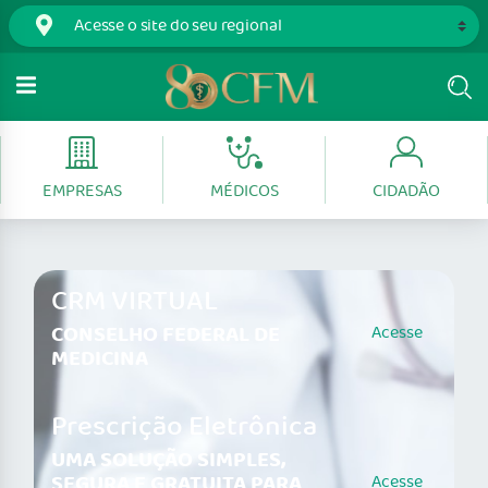
EMPRESAS
MÉDICOS
CIDADÃO
CRM VIRTUAL
CONSELHO FEDERAL DE
Acesse
MEDICINA
Prescrição Eletrônica
UMA SOLUÇÃO SIMPLES,
SEGURA E GRATUITA PARA
Acesse