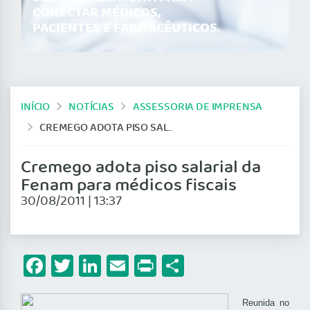
CONECTAR MÉDICOS,
PACIENTES E FARMACÊUTICOS.
INÍCIO
NOTÍCIAS
ASSESSORIA DE IMPRENSA
CREMEGO ADOTA PISO SALARIAL DA FENAM PARA MÉDICOS FISCAIS
Cremego adota piso salarial da
Fenam para médicos fiscais
30/08/2011 | 13:37
Facebook
Twitter
LinkedIn
Email
Print
Share
Reunida no