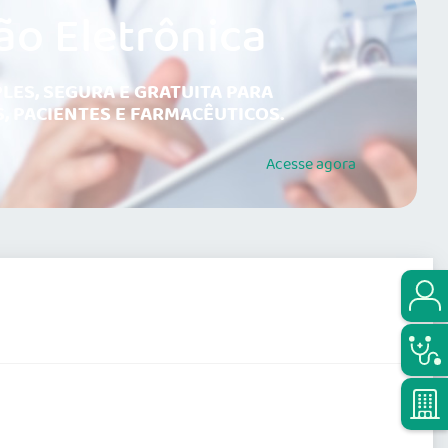
ão Eletrônica
LES, SEGURA E GRATUITA PARA
, PACIENTES E FARMACÊUTICOS.
Acesse
agora