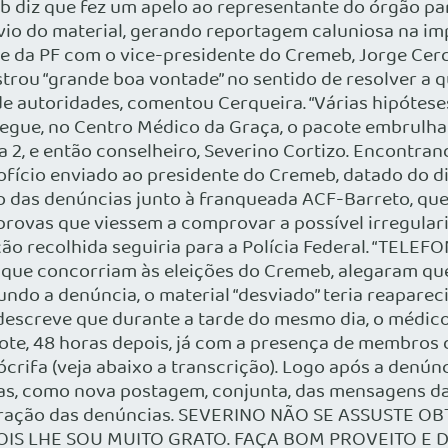
 diz que fez um apelo ao representante do órgão para
io do material, gerando reportagem caluniosa na impr
de da PF com o vice-presidente do Cremeb, Jorge Cerq
strou “grande boa vontade” no sentido de resolver a 
e autoridades, comentou Cerqueira. “Várias hipótese
ntregue, no Centro Médico da Graça, o pacote embrulh
a 2, e então conselheiro, Severino Cortizo. Encontran
fício enviado ao presidente do Cremeb, datado do dia
o das denúncias junto à franqueada ACF-Barreto, que
rovas que viessem a comprovar a possível irregularid
ção recolhida seguiria para a Polícia Federal. “TE
 que concorriam às eleições do Cremeb, alegaram que
ndo a denúncia, o material “desviado” teria reaparec
 descreve que durante a tarde do mesmo dia, o médi
cote, 48 horas depois, já com a presença de membros d
apócrifa (veja abaixo a transcrição). Logo após a den
, como nova postagem, conjunta, das mensagens das 
 apuração das denúncias. SEVERINO NÃO SE ASSUST
IS LHE SOU MUITO GRATO. FAÇA BOM PROVEITO E D