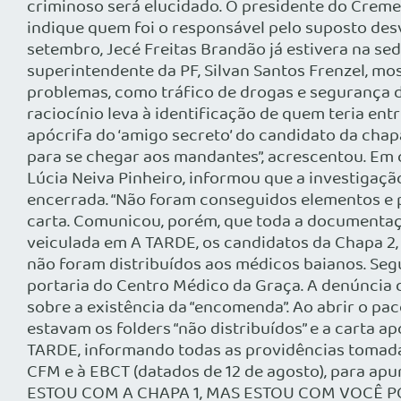
criminoso será elucidado. O presidente do Cremeb
indique quem foi o responsável pelo suposto desv
setembro, Jecé Freitas Brandão já estivera na se
superintendente da PF, Silvan Santos Frenzel, mo
problemas, como tráfico de drogas e segurança d
raciocínio leva à identificação de quem teria e
apócrifa do ‘amigo secreto’ do candidato da chap
para se chegar aos mandantes”, acrescentou. Em o
Lúcia Neiva Pinheiro, informou que a investigaçã
encerrada. “Não foram conseguidos elementos e p
carta. Comunicou, porém, que toda a documenta
veiculada em A TARDE, os candidatos da Chapa 2,
não foram distribuídos aos médicos baianos. Segu
portaria do Centro Médico da Graça. A denúncia
sobre a existência da “encomenda”. Ao abrir o pa
estavam os folders “não distribuídos” e a carta 
TARDE, informando todas as providências tomadas
CFM e à EBCT (datados de 12 de agosto), para
ESTOU COM A CHAPA 1, MAS ESTOU COM VOCÊ PO