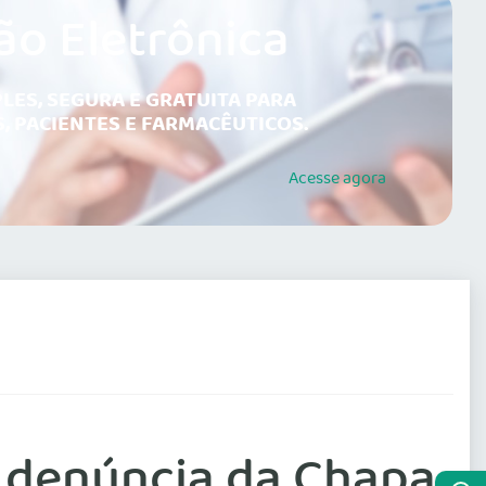
ão Eletrônica
LES, SEGURA E GRATUITA PARA
, PACIENTES E FARMACÊUTICOS.
Acesse
agora
 denúncia da Chapa