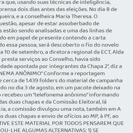
 que, usando suas técnicas de inteligência,
ensa dois dias antes das eleições. No dia 8 de
ueira, e a conselheira Maria Theresa. O
questão, apesar de estar assoberbado de
s estão sendo analisadas e uma das linhas de
ado em papel de presente contendo a carta
do essa pessoa, será descoberto o fio do novelo
 10 de setembro, a diretora regional da ECT, Alda
 presta serviços ao Conselho, havia sido
ade apontada por integrantes da Chapa 2”, diz a
LEFONEMA ANÔNIMO” Conforme a reportagem
 cerca de 1.439 folders do material de campanha
ido no dia 3 de agosto, em um pacote deixado na
co recebeu um “telefonema anônimo” informando
as duas chapas e da Comissão Eleitoral, lá
úncia, a comissão divulgou uma nota, também em A
duas chapas e envio de ofícios ao MP, à PF, ao
E OBTIVE ESTE MATERIAL POR TODOS PENSAREM QUE
OU-LHE ALGUMAS ALTERNATIVAS: 1) SE