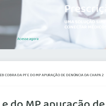
Prescriç
UMA SOLUÇÃO SIMP
CONECTAR MÉDICOS
Acesse
agora
B COBRA DA PF E DO MP APURAÇÃO DE DENÚNCIA DA CHAPA 2
 e do MP apuração de