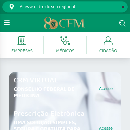
EMPRESAS
MÉDICOS
CIDADÃO
CRM VIRTUAL
CONSELHO FEDERAL DE
Acesse
MEDICINA
Prescrição Eletrônica
UMA SOLUÇÃO SIMPLES,
SEGURA E GRATUITA PARA
Acesse