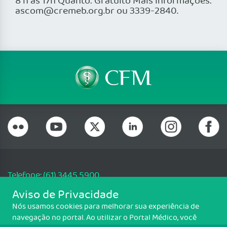
8 h às 17h Quanto: Gratuito Mais informações:
ascom@cremeb.org.br ou 3339-2840.
Telefone: (61) 3445 5900
Email: cfm@portalmedico.org.br
Aviso de Privacidade
SGAS 616, Conjunto D, Lote 115, L2 Sul, Brasília/DF - CEP: 70200-760 -
Nós usamos cookies para melhorar sua experiência de
CNPJ: 33.583.550/0001-30
navegação no portal. Ao utilizar o Portal Médico, você