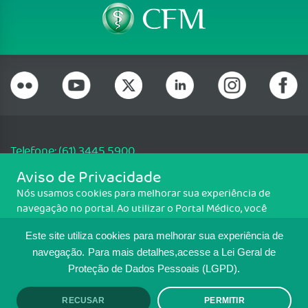
Telefone: (61) 3445 5900
Email: cfm@portalmedico.org.br
Aviso de Privacidade
SGAS 616, Conjunto D, Lote 115, L2 Sul, Brasília/DF - CEP: 70200-760 -
Nós usamos cookies para melhorar sua experiência de
CNPJ: 33.583.550/0001-30
navegação no portal. Ao utilizar o Portal Médico, você
Copyright CFM. Todos os direitos reservados.
concorda com a política de monitoramento de cookies.
Este site utiliza cookies para melhorar sua experiência de
Para ter mais informações sobre como isso é feito, acesse
MAPA DO SITE
Política de cookies
. Se você concorda, clique em ACEITO.
navegação.
Para mais detalhes,acesse a Lei Geral de
Proteção de Dados Pessoais (LGPD).
TRANSPARÊNCIA E PRESTAÇÃO DE
CONTAS
RECUSAR
PERMITIR