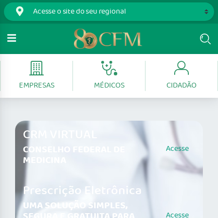
EMPRESAS
MÉDICOS
CIDADÃO
CRM VIRTUAL
CONSELHO FEDERAL DE
Acesse
MEDICINA
Prescrição Eletrônica
UMA SOLUÇÃO SIMPLES,
SEGURA E GRATUITA PARA
Acesse