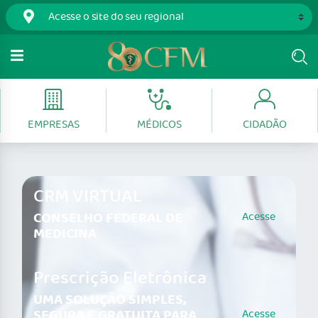
EMPRESAS
MÉDICOS
CIDADÃO
CRM VIRTUAL
CONSELHO FEDERAL DE
Acesse
MEDICINA
Prescrição Eletrônica
UMA SOLUÇÃO SIMPLES,
SEGURA E GRATUITA PARA
Acesse