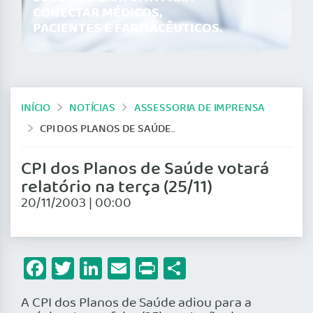
CONECTAR MÉDICOS,
PACIENTES E FARMACÊUTICOS.
INÍCIO
NOTÍCIAS
ASSESSORIA DE IMPRENSA
CPI DOS PLANOS DE SAÚDE VOTARÁ RELATÓRIO NA TERÇA (25/11)
CPI dos Planos de Saúde votará
relatório na terça (25/11)
20/11/2003 | 00:00
Facebook
Twitter
LinkedIn
Email
Print
Share
A CPI dos Planos de Saúde adiou para a