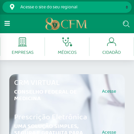
EMPRESAS
MÉDICOS
CIDADÃO
CRM VIRTUAL
CONSELHO FEDERAL DE
Acesse
MEDICINA
Prescrição Eletrônica
UMA SOLUÇÃO SIMPLES,
SEGURA E GRATUITA PARA
Acesse