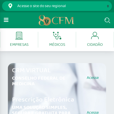
EMPRESAS
MÉDICOS
CIDADÃO
CRM VIRTUAL
CONSELHO FEDERAL DE
Acesse
MEDICINA
Prescrição Eletrônica
UMA SOLUÇÃO SIMPLES,
SEGURA E GRATUITA PARA
Acesse