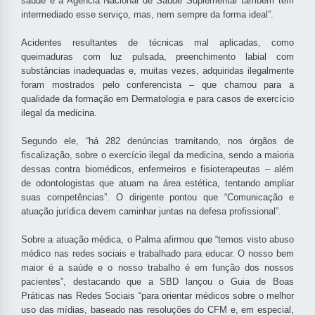
saúde e a Agência Nacional de Saúde Suplementar também tem
intermediado esse serviço, mas, nem sempre da forma ideal”.
Acidentes resultantes de técnicas mal aplicadas, como
queimaduras com luz pulsada, preenchimento labial com
substâncias inadequadas e, muitas vezes, adquiridas ilegalmente
foram mostrados pelo conferencista – que chamou para a
qualidade da formação em Dermatologia e para casos de exercício
ilegal da medicina.
Segundo ele, “há 282 denúncias tramitando, nos órgãos de
fiscalização, sobre o exercício ilegal da medicina, sendo a maioria
dessas contra biomédicos, enfermeiros e fisioterapeutas – além
de odontologistas que atuam na área estética, tentando ampliar
suas competências”. O dirigente pontou que “Comunicação e
atuação jurídica devem caminhar juntas na defesa profissional”.
Sobre a atuação médica, o Palma afirmou que “temos visto abuso
médico nas redes sociais e trabalhado para educar. O nosso bem
maior é a saúde e o nosso trabalho é em função dos nossos
pacientes”, destacando que a SBD lançou o Guia de Boas
Práticas nas Redes Sociais “para orientar médicos sobre o melhor
uso das mídias, baseado nas resoluções do CFM e, em especial,