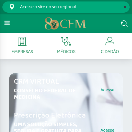
EMPRESAS
MÉDICOS
CIDADÃO
CRM VIRTUAL
CONSELHO FEDERAL DE
Acesse
MEDICINA
Prescrição Eletrônica
UMA SOLUÇÃO SIMPLES,
SEGURA E GRATUITA PARA
Acesse