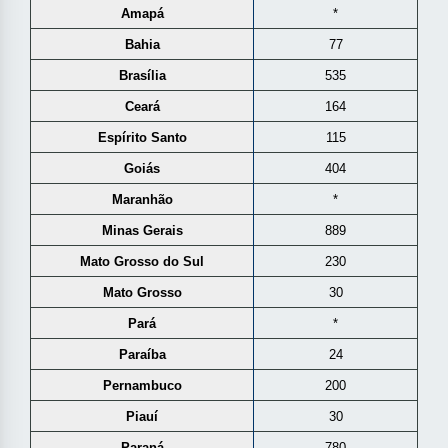
Amapá
*
Bahia
77
Brasília
535
Ceará
164
Espírito Santo
115
Goiás
404
Maranhão
*
Minas Gerais
889
Mato Grosso do Sul
230
Mato Grosso
30
Pará
*
Paraíba
24
Pernambuco
200
Piauí
30
Paraná
780