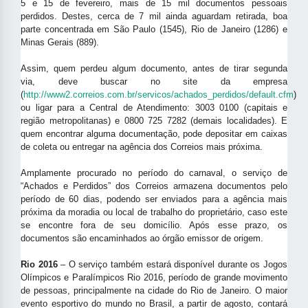
5 e 15 de fevereiro, mais de 15 mil documentos pessoais
perdidos. Destes, cerca de 7 mil ainda aguardam retirada, boa
parte concentrada em São Paulo (1545), Rio de Janeiro (1286) e
Minas Gerais (889).
Assim, quem perdeu algum documento, antes de tirar segunda
via, deve buscar no site da empresa
(
http://www2.correios.com.br/servicos/achados_perdidos/default.cfm
)
ou ligar para a Central de Atendimento: 3003 0100 (capitais e
região metropolitanas) e 0800 725 7282 (demais localidades). E
quem encontrar alguma documentação, pode depositar em caixas
de coleta ou entregar na agência dos Correios mais próxima.
Amplamente procurado no período do carnaval, o serviço de
“Achados e Perdidos” dos Correios armazena documentos pelo
período de 60 dias, podendo ser enviados para a agência mais
próxima da moradia ou local de trabalho do proprietário, caso este
se encontre fora de seu domicílio. Após esse prazo, os
documentos são encaminhados ao órgão emissor de origem.
Rio 2016
– O serviço também estará disponível durante os Jogos
Olímpicos e Paralímpicos Rio 2016, período de grande movimento
de pessoas, principalmente na cidade do Rio de Janeiro. O maior
evento esportivo do mundo no Brasil, a partir de agosto, contará