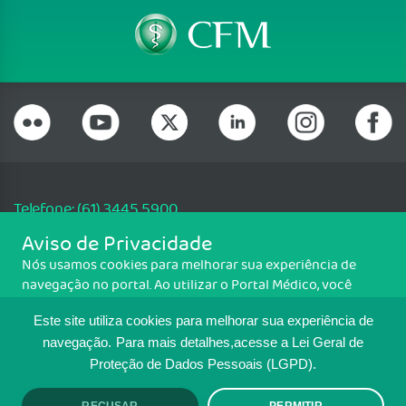
Telefone: (61) 3445 5900
Email: cfm@portalmedico.org.br
Aviso de Privacidade
SGAS 616, Conjunto D, Lote 115, L2 Sul, Brasília/DF - CEP: 70200-760 -
Nós usamos cookies para melhorar sua experiência de
CNPJ: 33.583.550/0001-30
navegação no portal. Ao utilizar o Portal Médico, você
Copyright CFM. Todos os direitos reservados.
concorda com a política de monitoramento de cookies.
Este site utiliza cookies para melhorar sua experiência de
Para ter mais informações sobre como isso é feito, acesse
MAPA DO SITE
Política de cookies
. Se você concorda, clique em ACEITO.
navegação.
Para mais detalhes,acesse a Lei Geral de
Proteção de Dados Pessoais (LGPD).
TRANSPARÊNCIA E PRESTAÇÃO DE