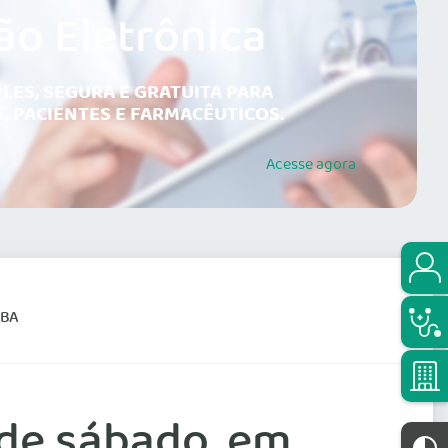
ão Eletrônica
LES, SEGURA E GRATUITA PARA
, PACIENTES E FARMACÊUTICOS.
Acesse
agora
IBA
 de sábado, em